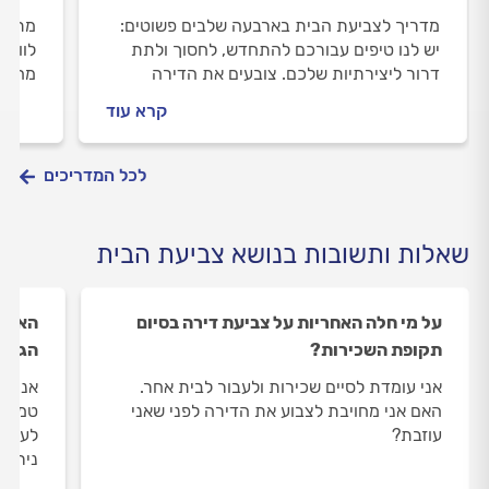
מדריך לצביעת הבית בארבעה שלבים פשוטים:
מתכננ
יש לנו טיפים עבורכם להתחדש, לחסוך ולתת
לוותר
דרור ליצירתיות שלכם. צובעים את הדירה
מחזיק
מהתחלה - שלבים בסיסיים לצביעת בתים.
שיגנו
קרא עוד
לכל המדריכים
שאלות ותשובות בנושא צביעת הבית
על מי חלה האחריות על צביעת דירה בסיום
האם ע
תקופת השכירות?
הגוון
אני עומדת לסיים שכירות ולעבור לבית אחר.
אני ר
האם אני מחויבת לצבוע את הדירה לפני שאני
טמבור
עוזבת?
לערבב
נירלט