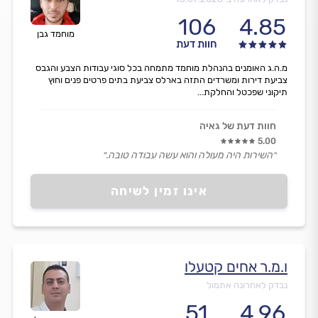
106
4.85
מוחמד גבן
חוות דעת
מ.ה.ג האומנים בהנהלת מוחמד מתמחה בכל סוגי עבודות הצבע והגבס
צביעת דירות ומשרדים התזה בארלס צביעת בתים פרטים פנים וחוץ
תיקוני שפכטל והחלקת...
חוות דעת של גאיה
5.00
״השירות היה מעולה והוא עשה עבודה טובה.״
אינו זמין לשיחה
ו.מ.ר אחים קטעלו
נבדק לאחרונה אתמול
51
4.96