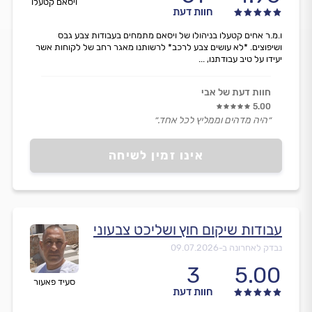
ויסאם קטעלו
חוות דעת
ו.מ.ר אחים קטעלו בניהולו של ויסאם מתמחים בעבודות צבע גבס
ושיפוצים. *לא עושים צבע לרכב* לרשותנו מאגר רחב של לקוחות אשר
יעידו על טיב עבודתנו, ...
חוות דעת של אבי
5.00
״היה מדהים וממליץ לכל אחד.״
אינו זמין לשיחה
עבודות שיקום חוץ ושליכט צבעוני
נבדק לאחרונה ב-
09.07.2026
3
5.00
סעיד פאעור
חוות דעת