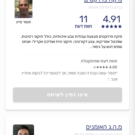
נבדק לאחרונה אתמול
11
4.91
תומר סייג
חוות דעת
מיקה פרויקטים מבצעת עבודות צבע איכותיות, כולל תיקוני רטיבות,
שפכטל אמריקאי, צבע דקורטיבי, תיקוני טיח ושליכט אקרילי. אנחנו
שמים דגש על גימור...
חוות דעת שהתקבלה
4.00
״תומר עשה עבודה טובה מאוד, אך לטעמי יכל לנקות אחריו
יותר .״
אינו זמין לשיחה
מ.ה.ג האומנים
נבדק לאחרונה ב-
15.07.2026