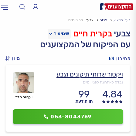
בעלי מקצוע
צבעי
צבעי - קרית חיים
תחום:
אינסטלטור, חשמלאי…
תחום
צבעי
בקרית חיים
עם הפיקוח של המקצוענים
עיר:
תל אביב, חיפה…
עיר
מחירון
מיון
ויקטור שרותי תיקונים וצבע
נבדק לאחרונה לפני יומיים
99
4.84
ויקטור הדר
חוות דעת
053-8043769