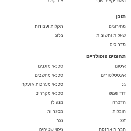
האפליקציה שלנו
צור קשר
תוכן
מחירונים
תקלות ועבודות
שאלות ותשובות
בלוג
מדריכים
תחומים פופולריים
איטום
טכנאי מזגנים
אינסטלטורים
טכנאי מחשבים
גנן
טכנאי מערכות אזעקה
דוד שמש
טכנאי מקררים
הדברה
מנעולן
הובלות
מסגריות
זגג
נגר
חברות אחזקה
ניקוי שטיחים