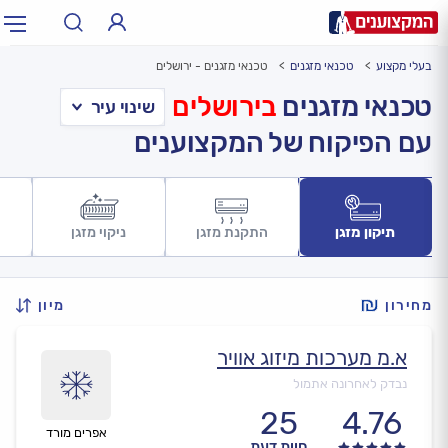
בעלי מקצוע
טכנאי מזגנים
טכנאי מזגנים - ירושלים
תחום:
אינסטלטור, חשמלאי…
תחום
טכנאי מזגנים
בירושלים
עם הפיקוח של המקצוענים
עיר:
תל אביב, חיפה…
עיר
תיקון מזגן
התקנת מזגן
ניקוי מזגן
מחירון
מיון
א.מ מערכות מיזוג אוויר
נבדק לאחרונה אתמול
25
4.76
אפרים מורד
חוות דעת