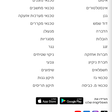
איטום
טכנאי מזגנים
אינסטלטורים
טכנאי מחשבים
גנן
טכנאי מערכות אזעקה
דוד שמש
טכנאי מקררים
הדברה
מנעולן
הובלות
מסגריות
זגג
נגר
חברות אחזקה
ניקוי שטיחים
חברת ניקיון
צבעי
חשמלאים
שיפוצים
טכנאי גז
תיקון גגות
טכנאי מ. כביסה
תיקון תריסים
הורידו את
האפליקציה שלנו