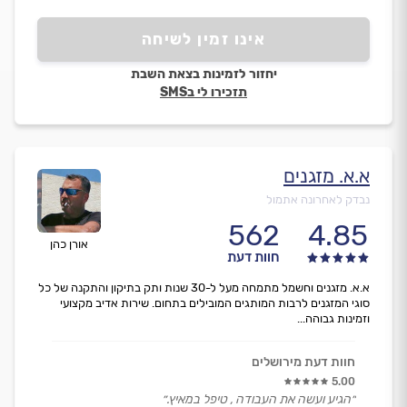
אינו זמין לשיחה
יחזור לזמינות בצאת השבת
תזכירו לי בSMS
א.א. מזגנים
נבדק לאחרונה אתמול
562
4.85
אורן כהן
חוות דעת
א.א. מזגנים וחשמל מתמחה מעל ל-30 שנות ותק בתיקון והתקנה של כל
סוגי המזגנים לרבות המותגים המובילים בתחום. שירות אדיב מקצועי
וזמינות גבוהה...
חוות דעת מירושלים
5.00
״הגיע ועשה את העבודה , טיפל במאיץ.״