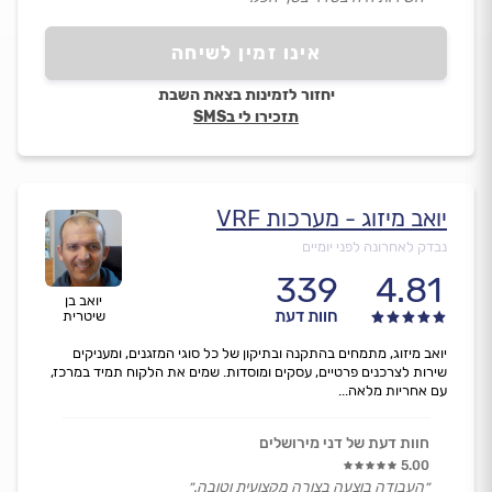
אינו זמין לשיחה
יחזור לזמינות בצאת השבת
תזכירו לי בSMS
יואב מיזוג - מערכות VRF
נבדק לאחרונה לפני יומיים
339
4.81
יואב בן
חוות דעת
שיטרית
יואב מיזוג, מתמחים בהתקנה ובתיקון של כל סוגי המזגנים, ומעניקים
שירות לצרכנים פרטיים, עסקים ומוסדות. שמים את הלקוח תמיד במרכז,
עם אחריות מלאה...
חוות דעת של דני מירושלים
5.00
״העבודה בוצעה בצורה מקצועית וטובה.״