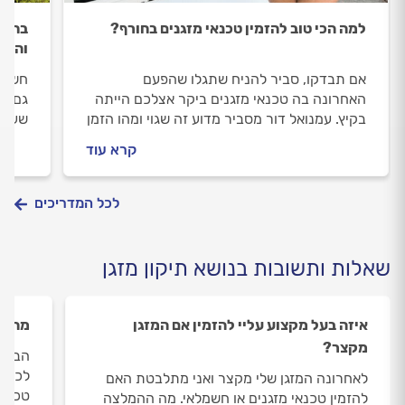
למה הכי טוב להזמין טכנאי מזגנים בחורף?
בחירה
והמד
אם תבדקו, סביר להניח שתגלו שהפעם
חשוב 
האחרונה בה טכנאי מזגנים ביקר אצלכם הייתה
גם על
בקיץ. עמנואל דור מסביר מדוע זה שגוי ומהו הזמן
שעלול
הנכון (רמז: בחורף)
האידי
קרא עוד
למנוע
ומהם 
השימו
לכל המדריכים
במדרי
שאלות ותשובות בנושא תיקון מזגן
איזה בעל מקצוע עליי להזמין אם המזגן
מהי ה
מקצר?
הבוקר
לכך ש
לאחרונה המזגן שלי מקצר ואני מתלבטת האם
טכנאי
להזמין טכנאי מזגנים או חשמלאי. מה ההמלצה