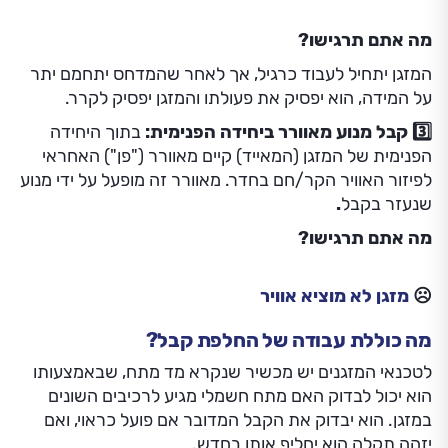
מה אתם תרגישו?
המזגן יתחיל לעבוד כרגיל, אך לאחר שהמדחס יתחמם יתר
על המידה, הוא יפסיק את פעולתו והמזגן יפסיק לקרר.
3️⃣ קבל מנוע מאוורר ביחידה הפנימית:
בתוך היחידה
הפנימית של המזגן (המאייד) קיים מאוורר ("פן") האחראי
לפיזור האוויר הקר/חם בחדר. מאוורר זה מופעל על ידי מנוע
שנעזר בקבל
.
מה אתם תרגישו?
☹️
מזגן לא מוציא אוויר
מה כוללת עבודה של החלפת קבל?
לטכנאי המזגנים יש מכשיר שנקרא מד מתח, שבאמצעותו
הוא יכול לבדוק האם מתח חשמלי מגיע לרכיבים השונים
במזגן. הוא יבדוק את הקבל המדובר אם פועל כראוי, ואם
יזהה תקלה הוא יחליף אותו בחדש.