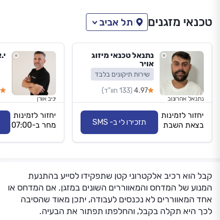
טכנאי מזגנים
תל אביב
נתנאל טכנאי מיזוג
י.
אויר
שירות תיקונים בלבד
4.97
(133 חוו"ד)
נתנאל אהרונוב
יניב אורן
יחזור לזמינות
יחזור לזמינות
תזכירו לי ב- SMS
בצאת השבת
מחר ב-07:00
קבל הוא רכיב אלקטרוני קטן שתפקידו לסייע בהתנעת
המנוע של המדחס והמאווררים השונים במזגן. אם המדחס או
אחד המאווררים לא נכנסים לעבודה, יתכן מאוד שהסיבה
לכך היא תקלה בקבל, והחלפתו תפתור את הבעיה.