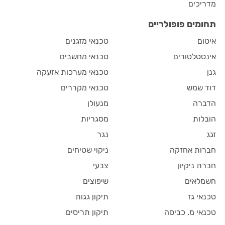
מדריכים
תחומים פופולריים
איטום
טכנאי מזגנים
אינסטלטורים
טכנאי מחשבים
גנן
טכנאי מערכות אזעקה
דוד שמש
טכנאי מקררים
הדברה
מנעולן
הובלות
מסגריות
זגג
נגר
חברות אחזקה
ניקוי שטיחים
חברת ניקיון
צבעי
חשמלאים
שיפוצים
טכנאי גז
תיקון גגות
טכנאי מ. כביסה
תיקון תריסים