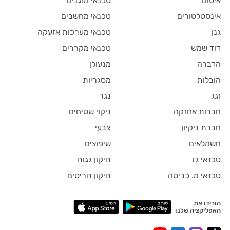
איטום
טכנאי מזגנים
אינסטלטורים
טכנאי מחשבים
גנן
טכנאי מערכות אזעקה
דוד שמש
טכנאי מקררים
הדברה
מנעולן
הובלות
מסגריות
זגג
נגר
חברות אחזקה
ניקוי שטיחים
חברת ניקיון
צבעי
חשמלאים
שיפוצים
טכנאי גז
תיקון גגות
טכנאי מ. כביסה
תיקון תריסים
הורידו את
האפליקציה שלנו