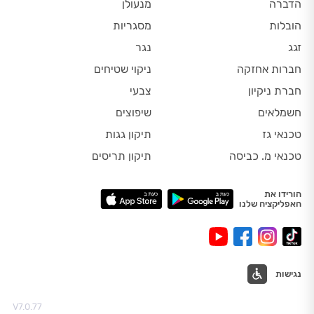
הדברה
מנעולן
הובלות
מסגריות
זגג
נגר
חברות אחזקה
ניקוי שטיחים
חברת ניקיון
צבעי
חשמלאים
שיפוצים
טכנאי גז
תיקון גגות
טכנאי מ. כביסה
תיקון תריסים
הורידו את
האפליקציה שלנו
נגישות
V7.0.77