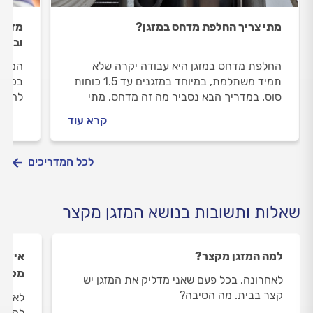
מתי צריך החלפת מדחס במזגן?
מזגן 
ובטו
החלפת מדחס במזגן היא עבודה יקרה שלא
המזגן
תמיד משתלמת, במיוחד במזגנים עד 1.5 כוחות
בכל ה
סוס. במדריך הבא נסביר מה זה מדחס, מתי
להזמי
צריך החלפת מדחס ואיך טכנאי מזגנים מקצועי
לקצר 
קרא עוד
מחליף מדחס?
לכל המדריכים
שאלות ותשובות בנושא המזגן מקצר
למה המזגן מקצר?
איזה 
מקצר
לאחרונה, בכל פעם שאני מדליק את המזגן יש
קצר בבית. מה הסיבה?
לאחרו
להזמי