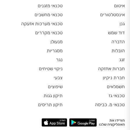
איטום
טכנאי מזגנים
אינסטלטורים
טכנאי מחשבים
גנן
טכנאי מערכות אזעקה
דוד שמש
טכנאי מקררים
הדברה
מנעולן
הובלות
מסגריות
זגג
נגר
חברות אחזקה
ניקוי שטיחים
חברת ניקיון
צבעי
חשמלאים
שיפוצים
טכנאי גז
תיקון גגות
טכנאי מ. כביסה
תיקון תריסים
הורידו את
האפליקציה שלנו