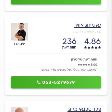
י.א מיזוג אוויר
נבדק לאחרונה אתמול
236
4.86
יניב אורן
חוות דעת
חוות דעת של שרון
5.00
״מקצועי מאוד, עלה על הבעיה מהר ותיקן.״
053-5279679
פלד טכנאי מיזוג