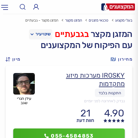
בעלי מקצוע
טכנאי מזגנים
המזגן מקצר
המזגן מקצר - גבעתיים
תחום:
אינסטלטור, חשמלאי…
תחום
המזגן מקצר
בגבעתיים
עם הפיקוח של המקצוענים
עיר:
תל אביב, חיפה…
עיר
מחירון
מיון
IROSKY מערכות מיזוג
מתקדמות
עידן הנרי
נבדק לאחרונה לפני יומיים
שגב
21
4.90
חוות דעת
055-4584853