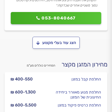
״תקתק את העבודה וביצע אותה היטב, היה נעים ולקח סכום
נמוך משניים אחרים שבדקתי.״
053-8040667
הצג עוד בעלי מקצוע
מחירון המזגן מקצר
המחירים כוללים מע”מ
החלפת קבל במזגן
₪ 400-550
החלפת מנוע מאוורר ביחידה
₪ 600-1,300
החיצונית של המזגן
החלפת כרטיס פיקוד במזגן
₪ 600-5,500