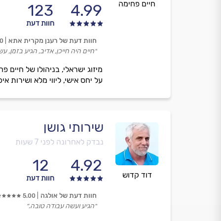
חיים פחימה
123
4.99
חוות דעת
חוות דעת של רענן מקרית אתא
00
״חיים היה חייכן, אדיב, הגיע בזמן, 
מיזוג ישראלי, בניהולו של חיים פ
על יחס אישי, ליווי מלא ושירות איכ
שירותי גושן
נבדק לאחרונה לפני 7 שעות
12
4.92
דוד קדוש
חוות דעת
חוות דעת של אולגה
5.00
״הגיע ועשה עבודה טובה.״