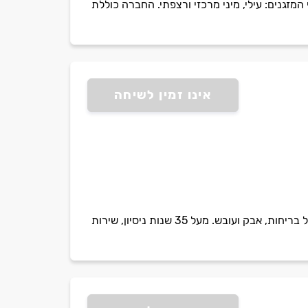
תחזוקה של כל סוגי המזגנים: עילי, מיני מרכזי ורצפתי. החברה כוללת
אינו זמין לשיחה
הילל מזגנים מתמחה בניקוי מזגנים בחיפה והקריות, כולל ניקוי יסודי למזגנים עיליים ומערכות מיזוג, טיפול בריחות, אבק ועובש. מעל 35 שנות ניסיון, שירות