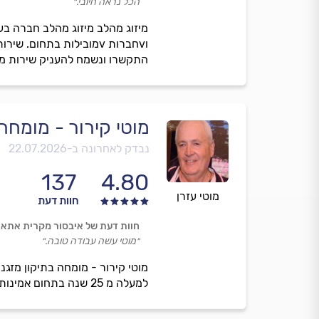
הכל נראה חיובי.״
התקשרו ונשמח להעניק שירות מ
מוטי קירור - מומחה 
נבדק לאחרונה ב-
22.07.2026
137
4.80
מוטי עזרן
חוות דעת
חוות דעת של איבסור מקרית אתא
״מוטי עשה עבודה טובה.״
מוטי קירור - מומחה בתיקון מזגני
למעלה מ 25 שנה בתחום אמינות אחריות ומתן דגש על מקצועיות ללא פשרות נשמח להעניק לכם שירות