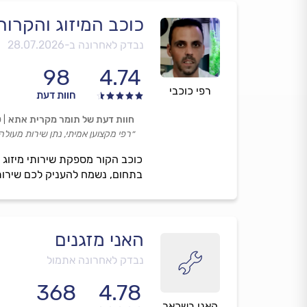
כוכב המיזוג והקרור
נבדק לאחרונה ב-
28.07.2026
98
4.74
רפי כוכבי
חוות דעת
חוות דעת של תומר מקרית אתא
0
״רפי מקצוען אמיתי, נתן שירות מעולה
בתחום, נשמח להעניק לכם שירות 
האני מזגנים
נבדק לאחרונה אתמול
368
4.78
האני בשכאר