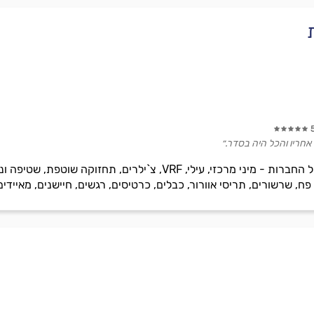
חריו והכל היה בסדר.״
מכירה, התקנה ותיקון מזגנים מכל החברות - מיני מרכזי, עילי, RF
 פח, שרשורים, תריסי אוורור, כבלים, כרטיסים, רגשים, חיישנים, מאיידי