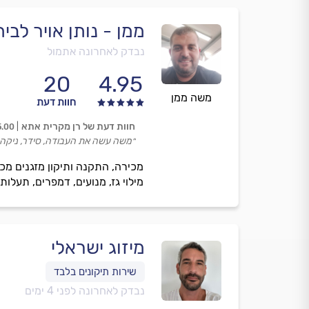
ממן - נותן אויר לבית
נבדק לאחרונה אתמול
20
4.95
משה ממן
חוות דעת
חוות דעת של רן מקרית אתא
5.00
״משה עשה את העבודה, סידר, ניקה א
מילוי גז, מנועים, דמפרים, תעלות
מיזוג ישראלי
נבדק לאחרונה לפני 4 ימים