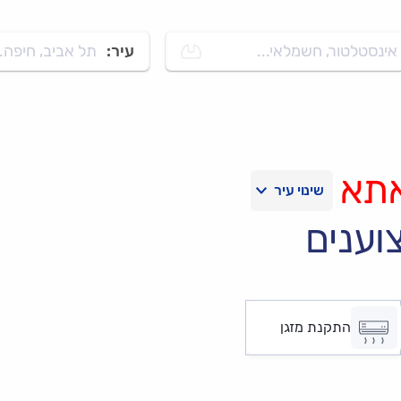
אינסטלטור, חשמלאי...
עיר:
תל אביב, חיפה..
אתא
וענים
התקנת מזגן