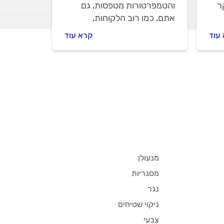
ר
והטמפרטורות מטפסות, גם
אתם, כמו רוב הלקוחות,
.
מחפשים בנרות מתקין מזגנים
עוד
קרא עוד
מקצועי. רוצים להתקין מזגן עילי
שים
ולהימנע מהפתעות במחיר?
ת
במדריך זה נסביר אילו
ן
פרמטרים משפיעים על המחיר
ובר
הבסיסי של התקנת מזגן ובכמה
כל אחד מהם ייקר את העלות
הסופית שלה.
מנעולן
מסגריות
נגר
ניקוי שטיחים
צבעי