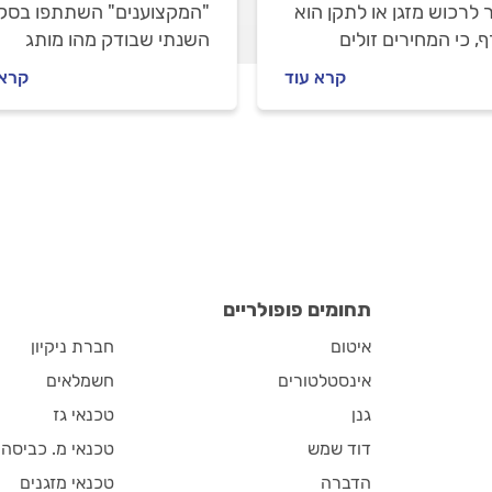
 לרכוש מזגן או לתקן הוא
"המקצוענים" השתתפו בסק
, כי המחירים זולים
השנתי שבודק מהו מותג
ואה לעונת הביקושים של
המזגנים שנחשב לאמין ביותר
קרא עוד
קרא 
. האמנם?
מי קיבל את הדירוג הכי גבוה
ומה חשוב לבדוק לפני שרוכ
מזגן חדש? לפניכם התוצאו
ועצות לרכישה חכמה של מזג
שיעמוד בעומס החום שרק ג
מדי שנה.
תחומים פופולריים
איטום
חברת ניקיון
אינסטלטורים
חשמלאים
גנן
טכנאי גז
דוד שמש
טכנאי מ. כביסה
הדברה
טכנאי מזגנים