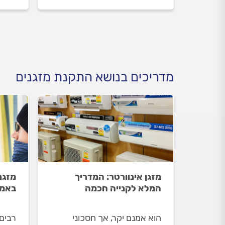
לפני העבודה ובמהלכה וכמה
טכנאי
עולה להעביר מזגן עילי? כל
ובמה
התשובות.
מזגן 
בפנים
מדריכים בנושא התקנת מזגנים
מזגן אינוורטר: המדריך
מזגנ
המלא לקנייה חכמה
באמת
הוא אמנם יקר, אך חסכוני
רבים