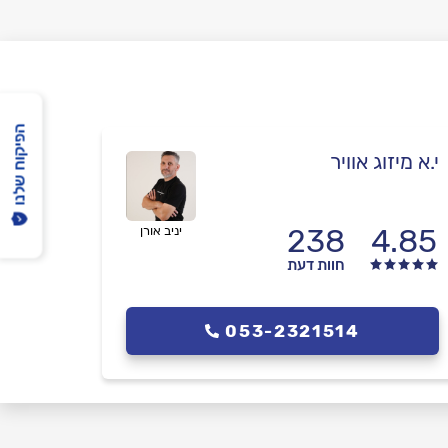
הפיקוח שלנו
י.א מיזוג אוויר
238
4.85
יניב אורן
חוות דעת
053-2321514