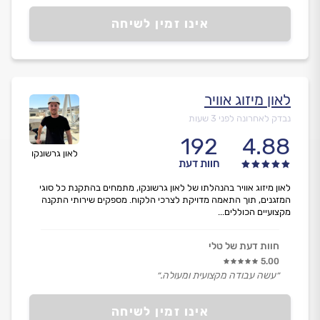
מעבר לכך הם אנשים מאוד נחמדים ונעימים, שזה לדעתי
לפני הכל.
אינו זמין לשיחה
קיבלתי הסבר מפורט ובגובה העיניים על כל שלב שנעשה ואני
מאוד מרוצה מהתוצאה.
תודה רבה לאורן ומיקי .״
לאון מיזוג אוויר
נבדק לאחרונה לפני 3 שעות
192
4.88
לאון גרשונקו
חוות דעת
לאון מיזוג אוויר בהנהלתו של לאון גרשונקו, מתמחים בהתקנת כל סוגי
המזגנים, תוך התאמה מדויקת לצרכי הלקוח. מספקים שירותי התקנה
מקצועיים הכוללים...
חוות דעת של טלי
5.00
״עשה עבודה מקצועית ומעולה.״
אינו זמין לשיחה