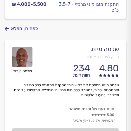
התקנת מזגן מיני מרכזי - 3.5-7
₪ 4,000-5,500
כ"ס
למחירון המלא
שלמה מיזוג
נבדק לאחרונה אתמול
234
4.80
שלמה בן דוד
חוות דעת
שלמה מיזוג מספקת את כל שירותי התקנת המזגנים לכל הסוגים
וההתקנות, לבית, למשרד, ללקוחות פרטיים ומוסדיים. התקשרו עוד היום
והצטרפו למעגל הלקוחות...
חוות דעת של ורדית משוהם
5.00
״מקצוען, אדיב, דייקן והגון.״