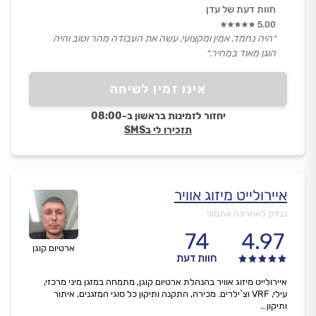
חוות דעת של עדן
5.00
״היה נחמד, אמין ומקצועי, עשה את העבודה מהר וטוב והיה
הוגן מאוד במחיר.״
אינו זמין לשיחה
יחזור לזמינות בראשון ב-08:00
תזכירו לי בSMS
איירולייט מיזוג אוויר
נבדק לאחרונה אתמול
74
4.97
ארטיום קוגן
חוות דעת
איירולייט מיזוג אוויר בהנהלת ארטיום קוגן, מתמחה במזגן מיני מרכזי,
עילי, VRF וצ`ילרים. מכירה, התקנה ותיקון כל סוגי המזגנים, איתור
ותיקון...