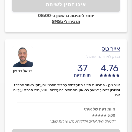
אינו זמין לשיחה
יחזור לזמינות בראשון ב-08:00
תזכירו לי בSMS
אייר טק
נבדק לאחרונה אתמול
37
4.76
דניאל בר און
חוות דעת
אייר טק - פתרונות מיזוג מתקדמים למגזר הפרטי והעסקי באזור המרכז
והשרון בניהול דניאל בר-און. מתמחים במערכות VRF, מיני מרכזי ועיליים.
אנו...
חוות דעת של איתי
5.00
״דניאל היה אדיב וידידותי, נתן שירות טוב.״