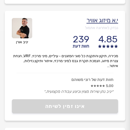
י.א מיזוג אוויר
נבדק לאחרונה אתמול
239
4.85
יניב אורן
חוות דעת
מכירה, תיקון והתקנת כל סוגי המזגנים - עיליים, מיני מרכזי, VRF, הנחת
צנרת מיזוג, הנמכת תקרת גבס למיני מרכזי, איתור ותיקון נזילות,
איתור...
חוות דעת של רוני משוהם
5.00
״יניב נתן שירות מצוין וביצע עבודה מקצועית.״
אינו זמין לשיחה