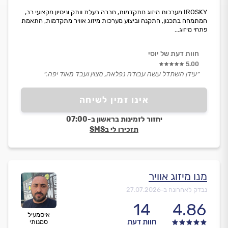
IROSKY מערכות מיזוג מתקדמות, חברה בעלת וותק וניסיון מקצועי רב,
המתמחה בתכנון, התקנה וביצוע מערכות מיזוג אוויר מתקדמות, התאמת
פתחי מיזוג...
חוות דעת של יוסי
5.00
״עידן השתדל עשה עבודה נפלאה, מצוין ועבד מאוד יפה.״
אינו זמין לשיחה
יחזור לזמינות בראשון ב-07:00
תזכירו לי בSMS
מנו מיזוג אוויר
נבדק לאחרונה ב-
27.07.2026
14
4.86
איסמעיל
חוות דעת
סמנותי