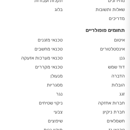
מחירונים
תקלות ועבודות
שאלות ותשובות
בלוג
מדריכים
תחומים פופולריים
איטום
טכנאי מזגנים
אינסטלטורים
טכנאי מחשבים
גנן
טכנאי מערכות אזעקה
דוד שמש
טכנאי מקררים
הדברה
מנעולן
הובלות
מסגריות
זגג
נגר
חברות אחזקה
ניקוי שטיחים
חברת ניקיון
צבעי
חשמלאים
שיפוצים
טכנאי גז
תיקון גגות