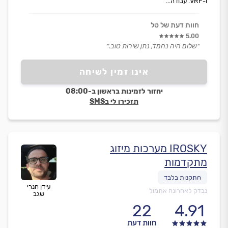
ו-VRF. עבודה...
חוות דעת של טל
5.00
״שלום היה נחמד, נתן שירות טוב.״
אינו זמין לשיחה
יחזור לזמינות בראשון ב-08:00
תזכירו לי בSMS
IROSKY מערכות מיזוג
מתקדמות
עידן הנרי
נבדק לאחרונה אתמול
שגב
22
4.91
חוות דעת