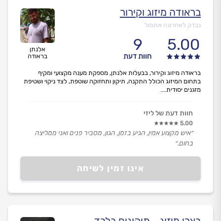
בראודה מיזוג וקירור
נבדק לאחרונה אתמול
9
5.00
אלנתן
חוות דעת
בראודה
בראודה מיזוג וקירור, בבעלות אלנתן, מספקת מענה מקצועי ומקיף
בתחום המיזוג הכולל התקנה, תיקון ותחזוקה שוטפת, לצד ניקוי ושטיפת
מזגנים יסודית....
חוות דעת של ליזי
5.00
״איש מקצוע אמין, הגיע בזמן, הגון, מסביר פנים ואני ממליצה
בחום.״
אינו זמין לשיחה
בצרי מיזוג - תיקונים בלבד