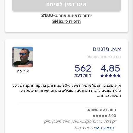
אינו זמין לשיחה
יחזור לזמינות מחר ב-21:00
תזכירו לי בSMS
א.א. מזגנים
נבדק לאחרונה אתמול
562
4.85
אורן כהן
חוות דעת
א.א. מזגנים וחשמל מתמחה מעל ל-30 שנות ותק בתיקון והתקנה של כל
סוגי המזגנים לרבות המותגים המובילים בתחום. שירות אדיב מקצועי
וזמינות גבוהה...
חוות דעת משוהם
5.00
״קיבלתי שירות מקצועי ואמין מאוד מאורן ומיקי.
קרא עוד
עמידה בזמנים ומחיר הוגן.