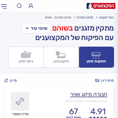
בעלי מקצוע
מתקין מזגנים
מתקין מזגנים - שוהם
תחום:
אינסטלטור, חשמלאי…
תחום
מתקין מזגנים
בשוהם
עם הפיקוח של המקצוענים
עיר:
תל אביב, חיפה…
עיר
התקנת מזגן
תיקון מזגן
ניקוי מזגן
מחירון
מיון
חבורה מיזוג אוויר
נבדק לאחרונה ב-
20.07.2026
67
4.91
אלירן מאמרי
חוות דעת