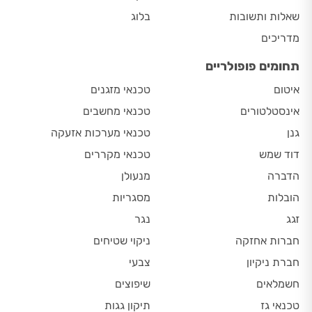
שאלות ותשובות
בלוג
מדריכים
תחומים פופולריים
איטום
טכנאי מזגנים
אינסטלטורים
טכנאי מחשבים
גנן
טכנאי מערכות אזעקה
דוד שמש
טכנאי מקררים
הדברה
מנעולן
הובלות
מסגריות
זגג
נגר
חברות אחזקה
ניקוי שטיחים
חברת ניקיון
צבעי
חשמלאים
שיפוצים
טכנאי גז
תיקון גגות