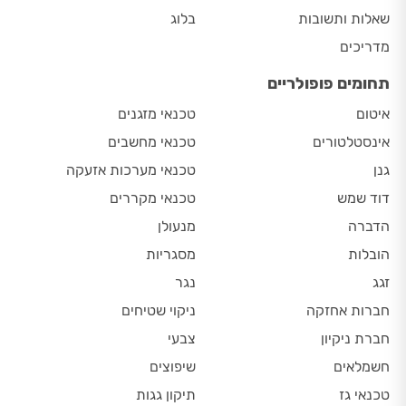
שאלות ותשובות
בלוג
מדריכים
תחומים פופולריים
איטום
טכנאי מזגנים
אינסטלטורים
טכנאי מחשבים
גנן
טכנאי מערכות אזעקה
דוד שמש
טכנאי מקררים
הדברה
מנעולן
הובלות
מסגריות
זגג
נגר
חברות אחזקה
ניקוי שטיחים
חברת ניקיון
צבעי
חשמלאים
שיפוצים
טכנאי גז
תיקון גגות