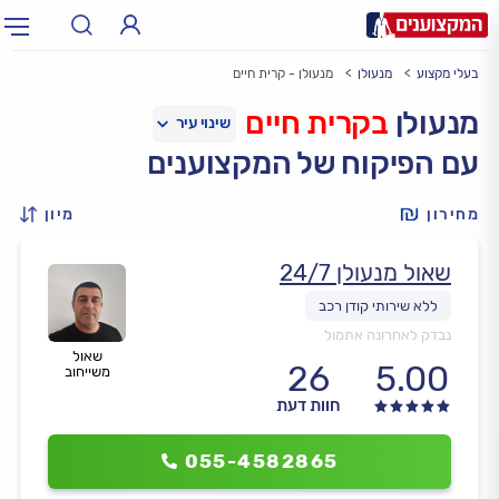
בעלי מקצוע
מנעולן
מנעולן - קרית חיים
תחום:
אינסטלטור, חשמלאי…
תחום
מנעולן
בקרית חיים
עם הפיקוח של המקצוענים
עיר:
תל אביב, חיפה…
עיר
מחירון
מיון
שאול מנעולן 24/7
נבדק לאחרונה אתמול
שאול
26
5.00
משייחוב
חוות דעת
055-4582865