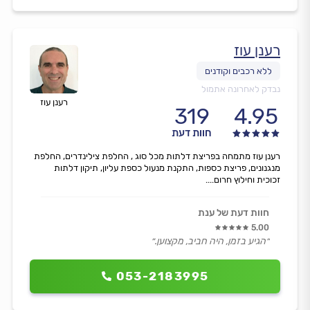
רענן עוז
נבדק לאחרונה אתמול
רענן עוז
319
4.95
חוות דעת
רענן עוז מתמחה בפריצת דלתות מכל סוג , החלפת צילינדרים, החלפת
מנגנונים, פריצת כספות, התקנת מנעול כספת עליון, תיקון דלתות
זכוכית וחילוץ חרום....
חוות דעת של ענת
5.00
״הגיע בזמן, היה חביב, מקצוען.״
053-2183995