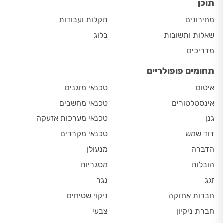
תוכן
מחירונים
תקלות ועבודות
שאלות ותשובות
בלוג
מדריכים
תחומים פופולריים
איטום
טכנאי מזגנים
אינסטלטורים
טכנאי מחשבים
גנן
טכנאי מערכות אזעקה
דוד שמש
טכנאי מקררים
הדברה
מנעולן
הובלות
מסגריות
זגג
נגר
חברות אחזקה
ניקוי שטיחים
חברת ניקיון
צבעי