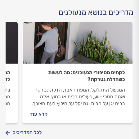
מדריכים בנושא מנעולנים
לקחים מסיפורי מנעולנים: מה לעשות
התקנת
כשהדלת נטרקת?
לדעת
המנעול התקלקל, המפתח אבד, הדלת נטרקה
בין א
ואתם חסרי ישע, נעולים בבית או בחוץ. איזה
הקיימ
בריח יגן על הבית וגם יקל על חילוץ בעת הצורך,
החם ב
מה ירחיק מהדלת שלכם גנבים, ומה ניתן לעשות
עבורכ
קרא עוד
אם נתקלים בפעוט נעול בתוך רכב? מנעולנים
והחסר
וותיקים משיבים
שמתקי
לכל המדריכים