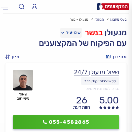
בעלי מקצוע
מנעולן
מנעולן - נשר
תחום:
אינסטלטור, חשמלאי…
תחום
מנעולן
בנשר
עם הפיקוח של המקצוענים
עיר:
תל אביב, חיפה…
עיר
מחירון
מיון
שאול מנעולן 24/7
נבדק לאחרונה אתמול
שאול
26
5.00
משייחוב
חוות דעת
055-4582865