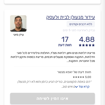
עידור מנעולן לבית ולעסק
נבדק לאחרונה לפני 5 ימים
עידן מיוני
17
4.88
חוות דעת
פריצת דלתות פנים וחוץ, דלתות ממ'ד, החלפת צילינדרים לכל סוגי
הדלתות, התקנה ואספקת מנעולים חכמים, פריצת כספות ותיקון דלתות
מכל החברות. התקנת...
חוות דעת של יאפא מנשר
5.00
״הם באמת מקצוענים, בוריס הגיע בזמן והוא לא רק מנעולן
קרא עוד
מעולה הוא גם איש טוב.
תודה.״
אינו זמין לשיחה