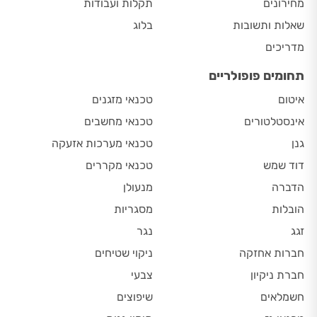
מחירונים
תקלות ועבודות
שאלות ותשובות
בלוג
מדריכים
תחומים פופולריים
איטום
טכנאי מזגנים
אינסטלטורים
טכנאי מחשבים
גנן
טכנאי מערכות אזעקה
דוד שמש
טכנאי מקררים
הדברה
מנעולן
הובלות
מסגריות
זגג
נגר
חברות אחזקה
ניקוי שטיחים
חברת ניקיון
צבעי
חשמלאים
שיפוצים