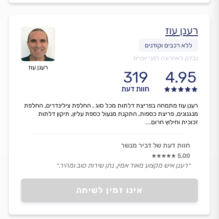
רענן עוז
נבדק לאחרונה לפני יומיים
רענן עוז
319
4.95
חוות דעת
רענן עוז מתמחה בפריצת דלתות מכל סוג , החלפת צילינדרים, החלפת
מנגנונים, פריצת כספות, התקנת מנעול כספת עליון, תיקון דלתות
זכוכית וחילוץ חרום....
חוות דעת של דביר מנשר
5.00
״רענן איש מקצוע מאוד אמין, נתן שירות טוב ומהיר.״
אינו זמין לשיחה