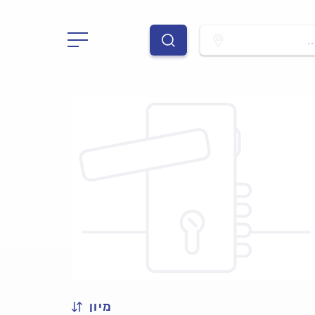
.
מיון