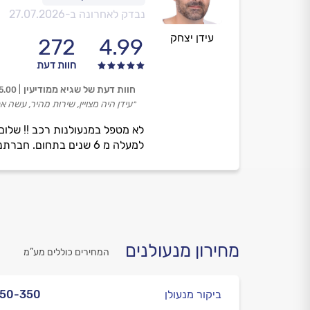
נבדק לאחרונה ב-
27.07.2026
עידן יצחק
272
4.99
חוות דעת
חוות דעת של שגיא ממודיעין
5.00
״עידן היה מצויין, שירות מהיר, עשה
לא מטפל במנעולנות רכב !! שלום 
למעלה מ 6 שנים בתחום. חברתנו שמה דגש על יחס אישי ועל עמידה בלוחות זמנים. שירות ומקצועיות זה אנחנו .
מחירון מנעולנים
המחירים כוללים מע”מ
ביקור מנעולן
250-350