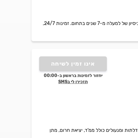
איציק המנעולן מתמחה בהתקנת צילינדרים, מנעולים, קודנים לבית ולעסק, פריצת רכבים, כספות ועוד. ניסיון של למעלה מ-7 שנים בתחום. זמינות 24/7,
אינו זמין לשיחה
יחזור לזמינות בראשון ב-00:00
תזכירו לי בSMS
לתות ומנעולים כולל ממ'ד, יציאת חרום, מתן