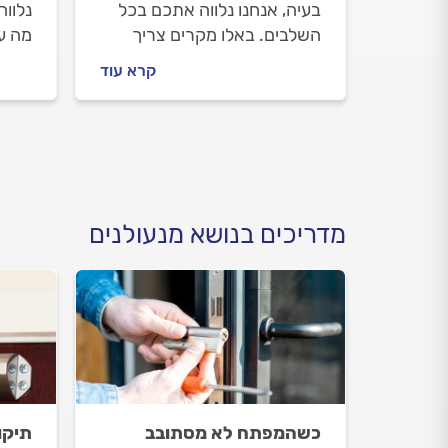
בעיה, אנחנו נלווה אתכם בכל
נלוו
השלבים. באלו מקרים צריך
מה ע
פריצת דלת פלדלת, איך
במנעו
קרא עוד
מתנהלים מול המנעולן במהלך
המנע
העבודה וכמה תעלה פריצת
כל ה
דלת פלדלת? התשובות
לפניכם.
מדריכים בנושא מנעולנים
כשהמפתח לא מסתובב
תיקון