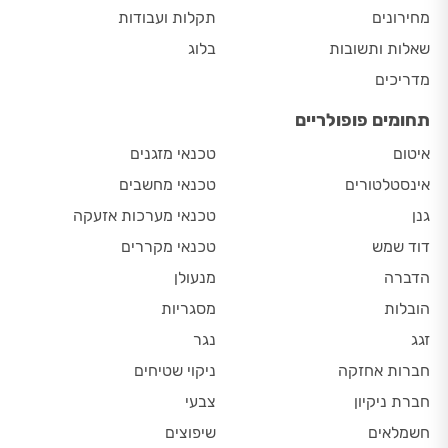
מחירונים
תקלות ועבודות
שאלות ותשובות
בלוג
מדריכים
תחומים פופולריים
איטום
טכנאי מזגנים
אינסטלטורים
טכנאי מחשבים
גנן
טכנאי מערכות אזעקה
דוד שמש
טכנאי מקררים
הדברה
מנעולן
הובלות
מסגריות
זגג
נגר
חברות אחזקה
ניקוי שטיחים
חברת ניקיון
צבעי
חשמלאים
שיפוצים