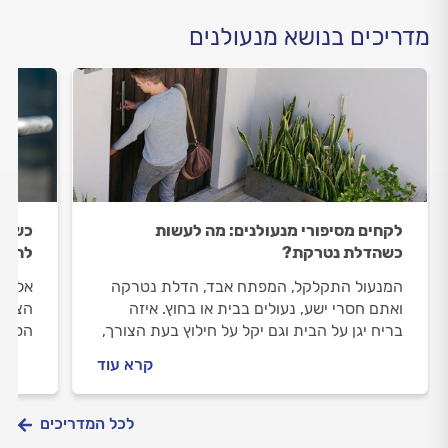
מדריכים בנושא מנעולנים
לקחים מסיפורי מנעולנים: מה לעשות
כשהמ
כשהדלת נטרקת?
להזדר
המנעול התקלקל, המפתח אבד, הדלת נטרקה
אל תמ
ואתם חסרי ישע, נעולים בבית או בחוץ. איזה
הצילי
בריח יגן על הבית וגם יקל על חילוץ בעת הצורך,
הסימנ
מה ירחיק מהדלת שלכם גנבים, ומה ניתן לעשות
שימון
קרא עוד
אם נתקלים בפעוט נעול בתוך רכב? מנעולנים
כל הת
וותיקים משיבים
לכל המדריכים