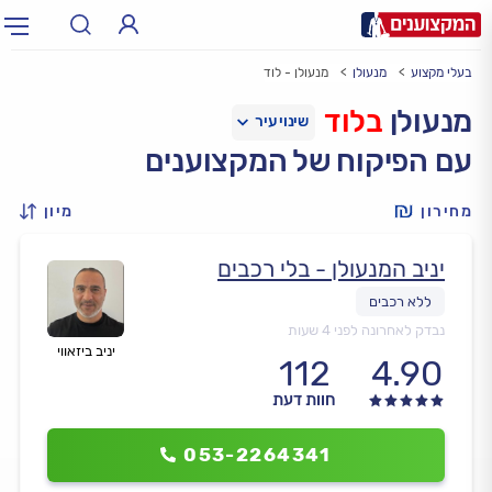
בעלי מקצוע
מנעולן
מנעולן - לוד
תחום:
אינסטלטור, חשמלאי…
תחום
מנעולן
בלוד
עם הפיקוח של המקצוענים
עיר:
תל אביב, חיפה…
עיר
מחירון
מיון
יניב המנעולן - בלי רכבים
נבדק לאחרונה לפני 4 שעות
יניב ביזאווי
112
4.90
חוות דעת
053-2264341