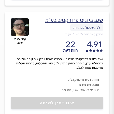
במחיר הביקור בלבד.״
שגב ביזניס פרודקטיב בע"מ
נבדק לאחרונה לפני 10 שעות
עידן הנרי
22
4.91
שגב
חוות דעת
שגב ביזניס פרודקטיב בע'מ היא חברה בעלת וותק וניסיון מקצועי רב
בהנהלת עידן, מומחה במתן פתרון לכל סוגי התקלות, לרבות תקלות
מורכבות מאוד לכל...
חוות דעת שהתקבלה
5.00
״שירות מהמם, אלוף עולם.״
אינו זמין לשיחה