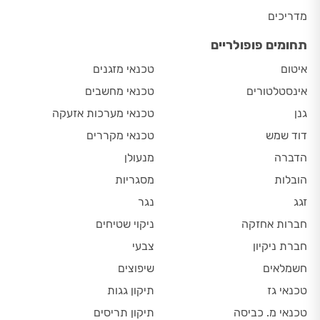
מדריכים
תחומים פופולריים
איטום
טכנאי מזגנים
אינסטלטורים
טכנאי מחשבים
גנן
טכנאי מערכות אזעקה
דוד שמש
טכנאי מקררים
הדברה
מנעולן
הובלות
מסגריות
זגג
נגר
חברות אחזקה
ניקוי שטיחים
חברת ניקיון
צבעי
חשמלאים
שיפוצים
טכנאי גז
תיקון גגות
טכנאי מ. כביסה
תיקון תריסים