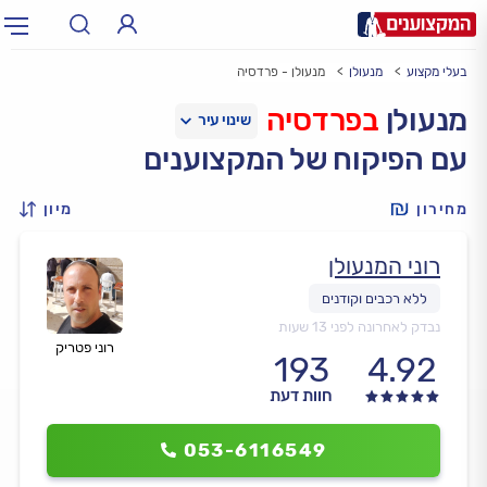
בעלי מקצוע
מנעולן
מנעולן - פרדסיה
תחום:
אינסטלטור, חשמלאי…
תחום
מנעולן
בפרדסיה
עם הפיקוח של המקצוענים
עיר:
תל אביב, חיפה…
עיר
מחירון
מיון
רוני המנעולן
נבדק לאחרונה לפני 13 שעות
רוני פטריק
193
4.92
חוות דעת
053-6116549