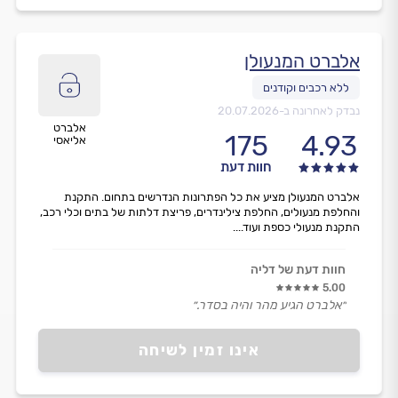
אלברט המנעולן
נבדק לאחרונה ב-
20.07.2026
אלברט
175
4.93
אליאסי
חוות דעת
אלברט המנעולן מציע את כל הפתרונות הנדרשים בתחום. התקנת
והחלפת מנעולים, החלפת צילינדרים, פריצת דלתות של בתים וכלי רכב,
התקנת מנעולי כספת ועוד....
חוות דעת של דליה
5.00
״אלברט הגיע מהר והיה בסדר.״
אינו זמין לשיחה