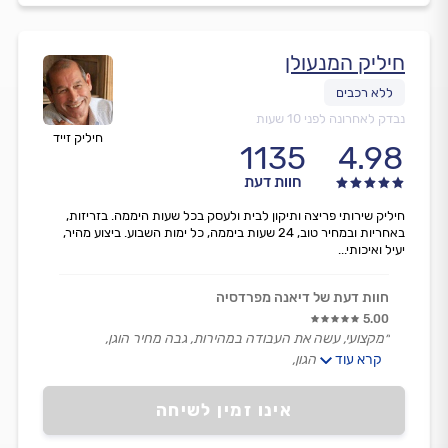
חיליק המנעולן
נבדק לאחרונה לפני 10 שעות
חיליק זייד
1135
4.98
חוות דעת
חיליק שירותי פריצה ותיקון לבית ולעסק בכל שעות היממה. בזריזות,
באחריות ובמחיר טוב, 24 שעות ביממה, כל ימות השבוע. ביצוע מהיר,
יעיל ואיכותי...
חוות דעת של דיאנה מפרדסיה
5.00
״מקצועי, עשה את העבודה במהירות, גבה מחיר הוגן,
קרא עוד
בן אדם מאוד הגון,
ממליצה עליו!״
אינו זמין לשיחה