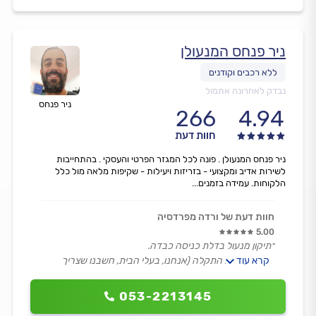
ניר פנחס המנעולן
נבדק לאחרונה אתמול
ניר פנחס
266
4.94
חוות דעת
ניר פנחס המנעולן . פונה לכל המגזר הפרטי והעסקי . בהתחייבות
לשירות אדיב ומקצועי - בזריזות ויעילות - שקיפות מלאה מול כלל
הלקוחות. עמידה בזמנים...
חוות דעת של ורדה מפרדסיה
5.00
״תיקון מנעול בדלת כניסה כבדה.
קרא עוד
ניר איבחן את התקלה (אנחנו, בעלי הבית, חשבנו שצריך
להחליף מנגנון ואולי גם צילינדר ולכן קראנו למנעולן ) וניר
היה ישר מאוד להגיד שהמנגנון והצילינדר בסדר גמור והדלת
053-2213145
לא נטרקת מסיבה אחרת. התקלה תוקנה לשביעות רצוננו