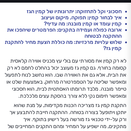
חסכוני וקל לתחזוקה: יתרונותיו של קמין הגז
איך לבחור קמין: תפוקה, מיקום ועיצוב
קמין עומד או קמין מובנה: מה עדיף?
ארובה כפולה ועמידה בתקנים: הפרמטרים שיהפכו את
ההתקנה לבטוחה
שלוש עלויות מרכזיות: מה כוללת הצעת מחיר להתקנת
קמין גז?
לא רק קמין אח מסורתי עם בולי עץ מכניס אווירה קלאסית
קסומה בחורף. גם קמין גז מעוצב יכול בהחלט לחמם לא רק
את הבית, אלא גם את האווירה שבו. הוא נחשב לנוח לתפעול
ומאפשר שליטה על הטמפרטורה מרחוק, באמצעות שלט או
טיימר מובנה. מלבד תרומתו האסתטית לבית, הוא חסכוני
ומאפשר חימום נקי ללא צורך בהסקת עצים מלכלכת.
התקנת קמין גז מצריכה הכנות מקדימות, על מנת שהוא
יותקן ויתופעל בצורה בטוחה. ההתקנה חייבת להתבצע אך
ורק על-ידי טכנאי גז מורשה בעל רישיון בתוקף. איך
מתקינים, מה ישפיע על המחיר ומהם התקנים המחייבים של