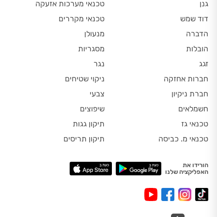
גנן
טכנאי מערכות אזעקה
דוד שמש
טכנאי מקררים
הדברה
מנעולן
הובלות
מסגריות
זגג
נגר
חברות אחזקה
ניקוי שטיחים
חברת ניקיון
צבעי
חשמלאים
שיפוצים
טכנאי גז
תיקון גגות
טכנאי מ. כביסה
תיקון תריסים
הורידו את
האפליקציה שלנו