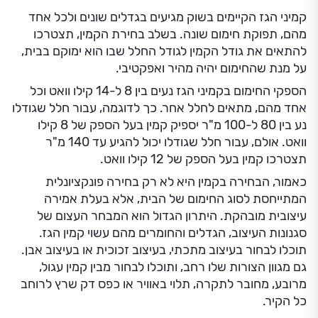
קמיני הגז הקיימים בשוק מגיעים בגדלים שונים ולכל אחד
מהם, תפוקת חימום שונה. בשלב בחירת הקמין, תצטרכו
להתאים את גודל הקמין לגודל החלל שבו הוא ימוקם בבית,
על מנת שהחימום יהיה מהיר ואפקטיבי.
הספקי החימום בקמיני הגז נעים בין 8 ל-14 קילו וואט וכל
אחד מהם, מתאים לחלל אחר. כך לדוגמה, עבור חלל שגודלו
נע בין 80 ל-100 מ"ר יספיק קמין בעל הספק של 8 קילו
וואט. אולם, עבור חלל שגודלו יכול להגיע עד 140 מ"ר
תצטרכו קמין בעל הספק של 12 קילו וואט.
כאמור, הבחירה בקמין היא לא רק בחירה פונקציונלית
המתייחסת לסוג החימום של הבית, אלא בעלת אמירה
עיצובית מובהקת. היתרון הגדול הוא המבחר העצום של
סגנונות העיצוב, הגדלים והחומרים מהם עשוי קמין הגז.
תוכלו לבחור בעיצוב מתכתי, בעיצוב זכוכית או בעיצוב אבן.
גם מגוון הצורות שלו רחב, ותוכלו לבחור מבין קמין עגול,
מרובע, מחובר לתקרה, תלוי באוויר או כפס דק שרץ לרוחב
כל הקיר.