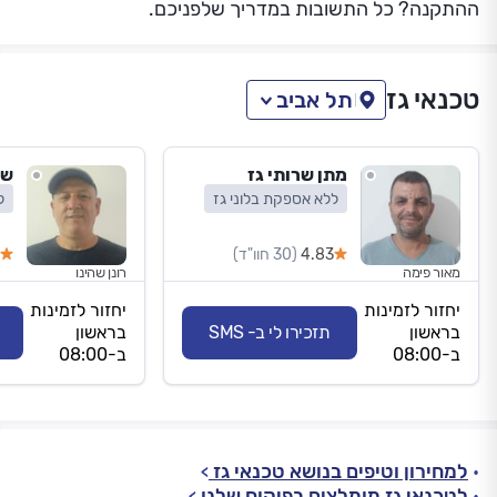
ההתקנה? כל התשובות במדריך שלפניכם.
טכנאי גז
תל אביב
מתן שרותי גז
שי
ללא אספקת בלוני גז
ל
4.83
(30 חוו"ד)
מאור פימה
רונן שהינו
יחזור לזמינות
יחזור לזמינות
בראשון
תזכירו לי ב- SMS
בראשון
ב-08:00
ב-08:00
למחירון וטיפים בנושא טכנאי גז
לטכנאי גז מומלצים בפיקוח שלנו