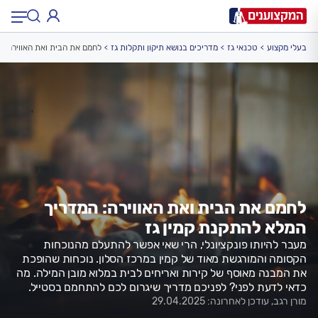
בעלי מקצוע
טכנאי גז
מדריכים בנושא תיקון ותקלות גז
לחמם את הבית ואת האווירה: 
תחום:
תחום
עיר:
תל אביב, חיפה…
עיר
לחמם את הבית ואת האווירה: המדריך
המלא להתקנת קמין גז
מעבר להיותו פונקציונלי, הרי שאי אפשר להתעלם מהנוכחות
הקסומה והמורגשת מאוד של קמין במרכז הסלון. נוכחות שהופכת
את המבנה מאוסף של קירות ואריחים לבית במלוא מובן המילה. מה
כדאי לדעת לפני? לפניכם מדריך שיגרום לכם להתחמם בסטייל.
מורן רגב, עודכן לאחרונה: 29.04.2025