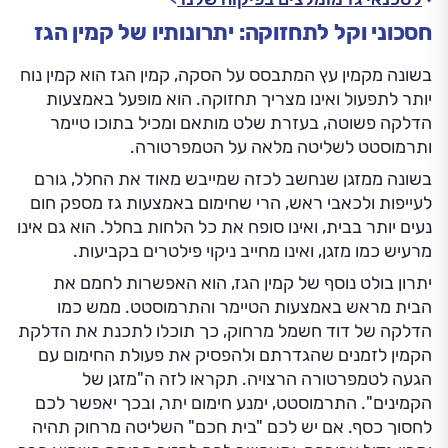
חסכוני וקל לתחזוקה: יתרונותיו של קמין הגז
בשונה מקמין עץ המתבסס על הסקה, קמין הגז הוא קמין נוח
יותר לתפעול ואינו מצריך תחזוקה. הוא מופעל באמצעות
הדלקה פשוטה, בעזרת שלט מותאם ומכיל בתוכו טיימר
ותרמוסטט לשליטה מלאה על הטמפרטורה.
בשונה ממזגן שנחשב לכזה שמייבש מאוד את החלל, גורם
לעייפות ולכאבי ראש, הרי שחימום באמצעות גז מספק חום
נעים יותר בבית, ואינו סופח את כל הלחות בחלל. הוא גם אינו
מרעיש כמו מזגן, ואינו מחייב ניקוי פילטרים בקביעות.
יתרון בולט נוסף של קמין הגז, הוא האפשרות לחמם את
הבית מראש באמצעות הטיימר והתרמוסטט. ממש כמו
הדלקה של דוד חשמל מרחוק, כך תוכלו לתכנת את הדלקת
הקמין לזמנים שהגדרתם ולהפסיק את פעולת החימום עם
הגעה לטמפרטורה הרצויה. תקראו לזה ה"מזגן של
הקמינים". התרמוסטט, ימנע חימום יתר, ובכך יאפשר לכם
לחסוך כסף. אם יש לכם "בית חכם" השליטה מרחוק תהיה