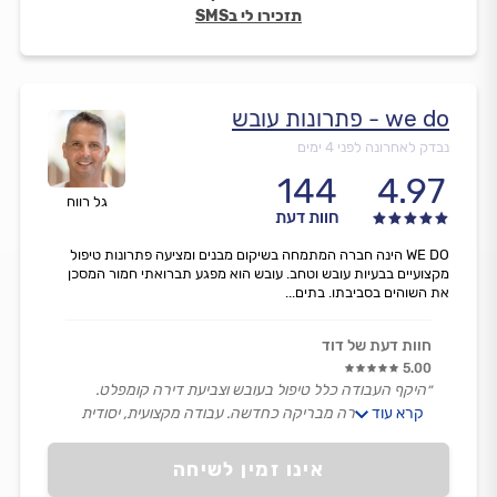
תזכירו לי בSMS
we do - פתרונות עובש
נבדק לאחרונה לפני 4 ימים
144
4.97
גל רווח
חוות דעת
WE DO הינה חברה המתמחה בשיקום מבנים ומציעה פתרונות טיפול
מקצועיים בבעיות עובש וטחב. עובש הוא מפגע תברואתי חמור המסכן
את השוהים בסביבתו. בתים...
חוות דעת של דוד
5.00
״היקף העבודה כלל טיפול בעובש וצביעת דירה קומפלט.
קרא עוד
התוצאה - דירה מבריקה כחדשה. עבודה מקצועית, יסודית
ונקייה.
רמת שירות אדיבה, סובלנית ומתחשבת. צוות חרוץ ואדיב.
אינו זמין לשיחה
תודה אישית לגל על הכל. ממליץ בחום.״