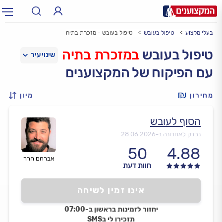
בעלי מקצוע
טיפול בעובש
טיפול בעובש - מזכרת בתיה
תחום:
אינסטלטור, חשמלאי…
תחום
טיפול בעובש
במזכרת בתיה
עם הפיקוח של המקצוענים
עיר:
תל אביב, חיפה…
עיר
מחירון
מיון
הסוף לעובש
נבדק לאחרונה ב-
28.06.2026
50
4.88
אברהם הרר
חוות דעת
אינו זמין לשיחה
יחזור לזמינות בראשון ב-07:00
תזכירו לי בSMS