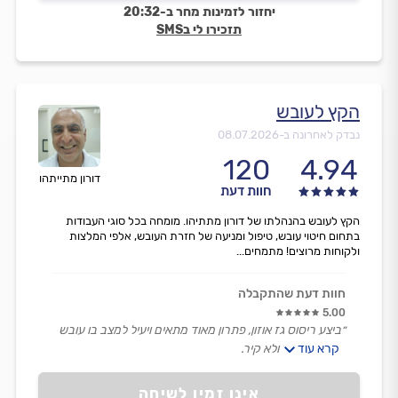
יחזור לזמינות מחר ב-20:32
תזכירו לי בSMS
הקץ לעובש
נבדק לאחרונה ב-
08.07.2026
120
4.94
דורון מתייתהו
חוות דעת
הקץ לעובש בהנהלתו של דורון מתתיהו. מומחה בכל סוגי העבודות
בתחום חיטוי עובש, טיפול ומניעה של חזרת העובש, אלפי המלצות
ולקוחות מרוצים! מתמחים...
חוות דעת שהתקבלה
5.00
״ביצע ריסוס גז אוזון, פתרון מאוד מתאים ויעיל למצב בו עובש
קרא עוד
מגיע מהאוויר ולא קיר.
טיפול מהיר ואפקטיבי.״
אינו זמין לשיחה