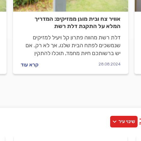
אוויר צח ובית מוגן ממזיקים: המדריך
המלא על התקנת דלת רשת
דלת רשת מהווה פתרון קל ויעיל למזיקים
שנמשכים לפתח הבית שלנו, אך לא רק. אם
יש ברשותכם חיות מחמד, תוכלו להתקין
עבורם פתח ייעודי שיאפשר להם לצאת
28.08.2024
קרא עוד
ולהיכנס בבטחה. אילו סוגי רשתות מתאימות
לדלת, מתי כדאי לשקול דלת וילון, מה כולל
תהליך ההתקנה ואילו תוספות יהפכו את
הדלת להרבה יותר יעילה? כל התשובות,
במדריך שלפניכם.
שינוי עיר