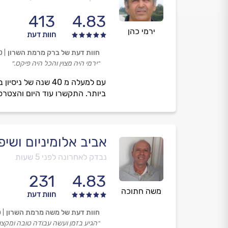
413
4.83
ירמי כהן
חוות דעת
חוות דעת של ברק מרמת השרון
0
״ירמי היה מצוין והכל היה פיקס.״
עם למעלה מ 40 שנ
ביותר. התקשרו עוד היום והצטרפ
אביב אלומיניום ושיפ
נבדק לאחרונה לפני 5 שעות
231
4.83
משה חתוכה
חוות דעת
חוות דעת של משה מרמת השרון
0
״הגיע בזמן ועשה עבודה טובה ומקצוע