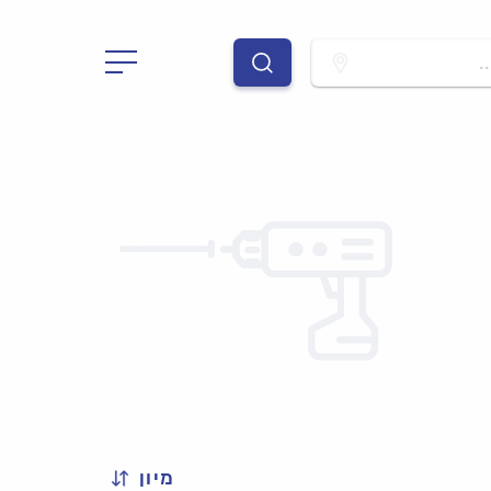
.
מיון