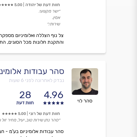
חוות דעת של יהודה
5.00
״ישר מקצועי.
אמין.
שירותי.״
צל נוף הצללה ואלומיניום מספקת
והתקנת חלונות מכל הסוגים, החלפ
סהר עבודות אלומיני
נבדק לאחרונה לפני 6 שעות
28
4.96
סהר לוי
חוות דעת
חוות דעת של רוני
5.00
״סהר נתן שירות טוב, יעיל, מחיר זול ו
סהר עבודות אלומיניום בע'מ - ח