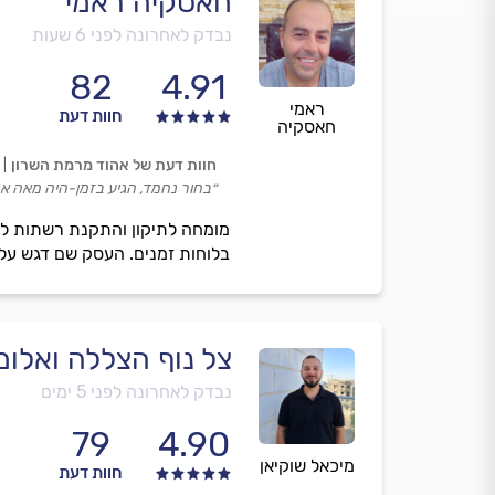
חאסקיה ראמי
נבדק לאחרונה לפני 6 שעות
82
4.91
ראמי
חוות דעת
חאסקיה
חוות דעת של אהוד מרמת השרון
״בחור נחמד, הגיע בזמן-היה מאה אח
מומחה לתיקון והתקנת רשתות לח
בלוחות זמנים. העסק שם דגש על מק
צל נוף הצללה ואלומי
נבדק לאחרונה לפני 5 ימים
79
4.90
מיכאל שוקיאן
חוות דעת