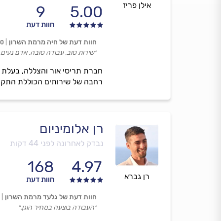
אילן פריז
9
5.00
חוות דעת
חוות דעת של חיה מרמת השרון
00
״שירות טוב, עבודה טובה, אדם נעים,
חברת תריסי אור והצללה, בעלת מ
רחבה של שירותים הכוללת התקנה ו
רן אלומיניום
נבדק לאחרונה לפני 44 דקות
168
4.97
רן גברא
חוות דעת
חוות דעת של גלעד מרמת השרון
״העבודה בוצעה במחיר הוגן.״