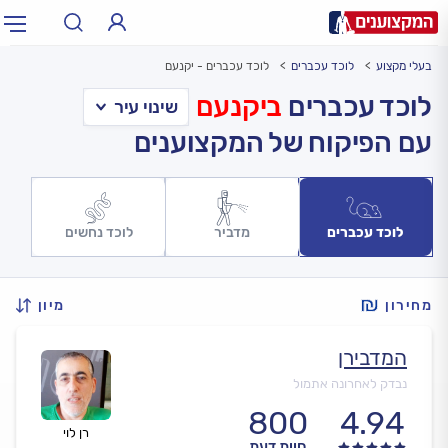
בעלי מקצוע
לוכד עכברים
לוכד עכברים - יקנעם
תחום:
אינסטלטור, חשמלאי…
תחום
לוכד עכברים
ביקנעם
עם הפיקוח של המקצוענים
עיר:
תל אביב, חיפה…
עיר
לוכד עכברים
מדביר
לוכד נחשים
מחירון
מיון
המדבירן
נבדק לאחרונה אתמול
800
4.94
רן לוי
חוות דעת