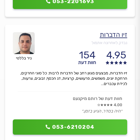
053-2201693
זיו הדברות
נבדק לאחרונה אתמול
154
4.95
ניר בללטי
חוות דעת
זיו הדברות, מבצעים מגוון רחב של הדברות לרבות: כל סוגי החרקים,
הרחקת יונים, פשפשים, פרעושים, קרציות, דג הכסף, זבובים, צרעות,
לכידת עכברים...
חוות דעת של רותם מיקנעם
4.00
״היה בסדר, הגיע בזמן.״
053-6210204