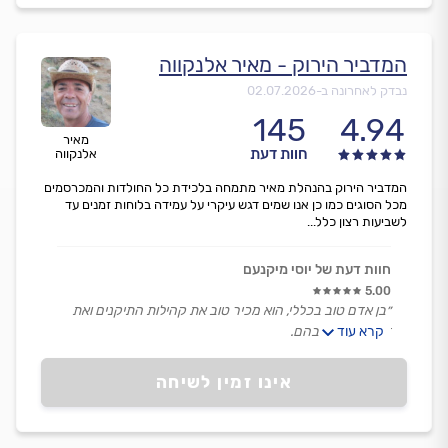
המדביר הירוק - מאיר אלנקווה
נבדק לאחרונה ב-
02.07.2026
145
4.94
מאיר
חוות דעת
אלנקווה
המדביר הירוק בהנהלת מאיר מתמחה בלכידת כל החולדות והמכרסמים
מכל הסוגים כמו כן אנו שמים דגש עיקרי על עמידה בלוחות זמנים עד
לשביעות רצון כלל...
חוות דעת של יוסי מיקנעם
5.00
״בן אדם טוב בכללי, הוא מכיר טוב את קהילות התיקנים ואת
קרא עוד
דרכי הטיפול בהם.
מראה לי אישית מה הוא עושה ונשאר כמה זמן שנדרש כדי
לסיים בלי לבקש יותר ממה שסוכם ביננו.״
אינו זמין לשיחה