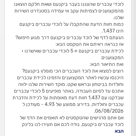
לוכדי עכברים שהצגנו בעבר ביקנעם ושאת חלקם הוצאנו
מהמקצוענים לצמיתות עקב אי עמידה בסטנדרט השירות
שלנו.
כמות חוות הדעת שהתקבלו על לוכדי עכברים ביקנעם
הינו 1,437.
הגעתם לדף של לוכד עכברים ביקנעם דרך מנוע חיפוש?
אז כנראה ראיתם את הטקסט הבא:
לכידת עכברים ביקנעם » 5 לוכדי עכברים שאישרנו •
המקצוענים
ואת התיאור הבא:
רוצים למצוא את לוכד העכברים הכי מומלץ ביקנעם?
היכנסו עכשיו לאתר המקצוענים והזמינו לכידת עכברים
וחולדות בביטחון ובראש שקט. מוקד השירות שלנו ילווה
אתכם עד לסיום העבודה. באתר מופיעים 5 לוכדי עכברים
שבדקנו עם 1,437 חוות דעת מאומתות על לכידת והדברת
עכברים וחולדות, בדירוג ממוצע של 4.93 - מעודכן ל
06/08/2026.
אם אתם מרגישים שהטקסטים לא תואמים את הדף של
לוכד עכברים ביקנעם, נודה לכם אם תעירו לנו בלינק
הבא