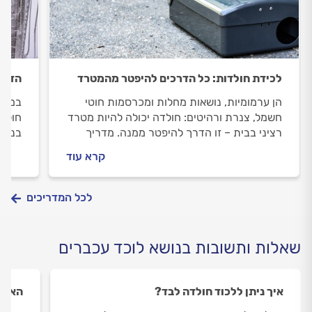
לכידת חולדות: כל הדרכים להיפטר מהמטרד
הדבר
הן ערמומיות, נושאות מחלות ומכרסמות חוטי
במסעד
חשמל, צנרת ורהיטים: חולדה יכולה להיות מטרד
חולדו
רציני בבית – זו הדרך להיפטר ממנה. מדריך
בנושא
מלא ומפורט שמלווה אתכם בכל צעד
המקום
קרא עוד
מונעי
לכל המדריכים
שאלות ותשובות בנושא לוכד עכברים
איך ניתן ללכוד חולדה לבד?
האם י