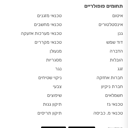
תחומים פופולריים
איטום
טכנאי מזגנים
אינסטלטורים
טכנאי מחשבים
גנן
טכנאי מערכות אזעקה
דוד שמש
טכנאי מקררים
הדברה
מנעולן
הובלות
מסגריות
זגג
נגר
חברות אחזקה
ניקוי שטיחים
חברת ניקיון
צבעי
חשמלאים
שיפוצים
טכנאי גז
תיקון גגות
טכנאי מ. כביסה
תיקון תריסים