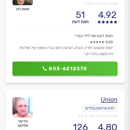
נבדק לאחרונה אתמול
סטפן לוין
51
4.92
חוות דעת
חוות דעת של לילי צברי
5.00
״צוות מקצועי, אדיב ונעים, הגיעו בזמן עבדו באופן יעיל ואיכותי,
היו פשוט נהדרים.״
053-6212570
Union
נבדק לאחרונה לפני 4 ימים
ולדימר
126
4.80
פסיקוב