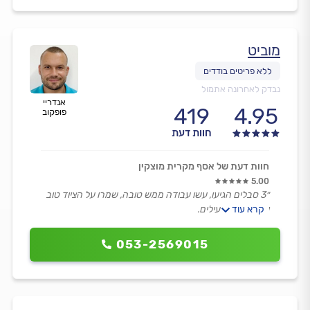
מוביט
נבדק לאחרונה אתמול
אנדריי
419
4.95
פופקוב
חוות דעת
חוות דעת של אסף מקרית מוצקין
5.00
״3 סבלים הגיעו, עשו עבודה ממש טובה, שמרו על הציוד טוב
קרא עוד
והיו מהירים ויעילים.
ממש ממש מומלץ בחום! מקצוענים לגמרי.״
053-2569015