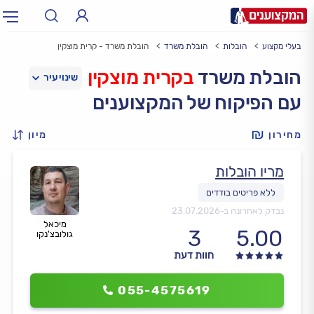
בעלי מקצוע
הובלות
הובלת משרד
הובלת משרד - קרית מוצקין
תחום:
אינסטלטור, חשמלאי…
תחום
הובלת משרד
בקרית מוצקין
עם הפיקוח של המקצוענים
עיר:
תל אביב, חיפה…
עיר
מחירון
מיון
מריו הובלות
נבדק לאחרונה ב-
23.07.2026
מיכאל
3
5.00
גולובצ'נקו
חוות דעת
055-4575619