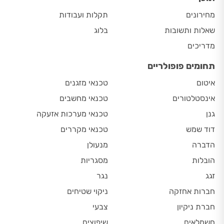
מחירונים
תקלות ועבודות
שאלות ותשובות
בלוג
מדריכים
תחומים פופולריים
איטום
טכנאי מזגנים
אינסטלטורים
טכנאי מחשבים
גנן
טכנאי מערכות אזעקה
דוד שמש
טכנאי מקררים
הדברה
מנעולן
הובלות
מסגריות
זגג
נגר
חברות אחזקה
ניקוי שטיחים
חברת ניקיון
צבעי
חשמלאים
שיפוצים