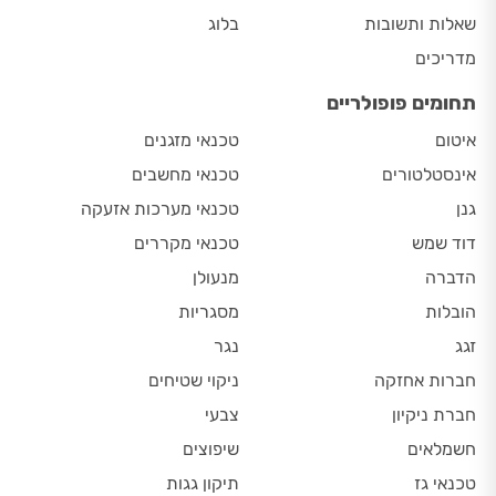
שאלות ותשובות
בלוג
מדריכים
תחומים פופולריים
איטום
טכנאי מזגנים
אינסטלטורים
טכנאי מחשבים
גנן
טכנאי מערכות אזעקה
דוד שמש
טכנאי מקררים
הדברה
מנעולן
הובלות
מסגריות
זגג
נגר
חברות אחזקה
ניקוי שטיחים
חברת ניקיון
צבעי
חשמלאים
שיפוצים
טכנאי גז
תיקון גגות