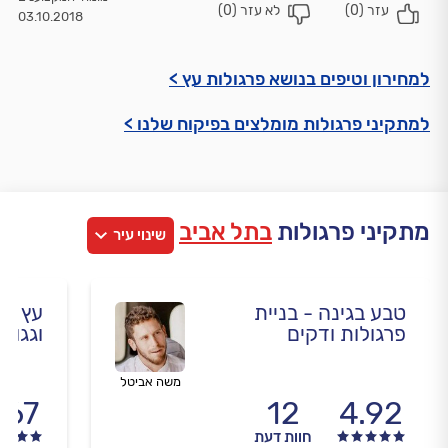
עזר (
0
)
לא עזר (
0
)
03.10.2018
למחירון וטיפים בנושא פרגולות עץ >
למתקיני פרגולות מומלצים בפיקוח שלנו >
מתקיני פרגולות
בתל אביב
שינוי עיר
טבע בגינה - בניית
עץ הד
פרגולות ודקים
וגגות
משה אביטל
.67
12
4.92
חוות דעת