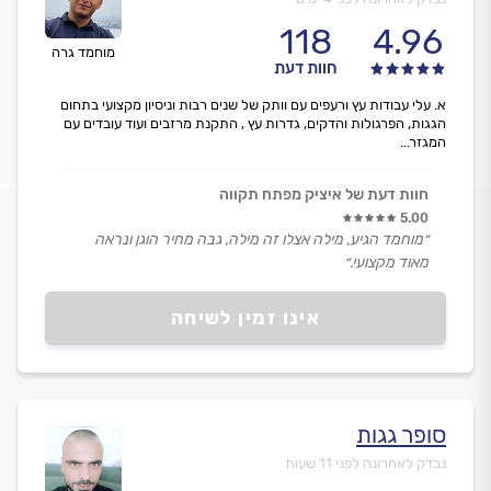
118
4.96
מוחמד גרה
חוות דעת
א. עלי עבודות עץ ורעפים עם וותק של שנים רבות וניסיון מקצועי בתחום
הגגות, הפרגולות והדקים, גדרות עץ , התקנת מרזבים ועוד עובדים עם
המגזר...
חוות דעת של איציק מפתח תקווה
5.00
״מוחמד הגיע, מילה אצלו זה מילה, גבה מחיר הוגן ונראה
מאוד מקצועי.״
אינו זמין לשיחה
סופר גגות
נבדק לאחרונה לפני 11 שעות