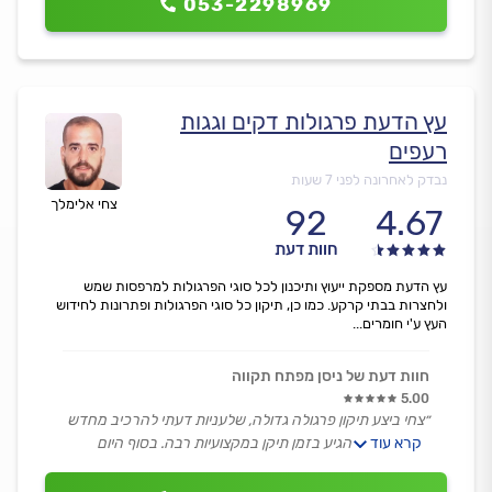
053-2298969
עץ הדעת פרגולות דקים וגגות
רעפים
נבדק לאחרונה לפני 7 שעות
צחי אלימלך
92
4.67
חוות דעת
עץ הדעת מספקת ייעוץ ותיכנון לכל סוגי הפרגולות למרפסות שמש
ולחצרות בבתי קרקע. כמו כן, תיקון כל סוגי הפרגולות ופתרונות לחידוש
העץ ע'י חומרים...
חוות דעת של ניסן מפתח תקווה
5.00
״צחי ביצע תיקון פרגולה גדולה, שלעניות דעתי להרכיב מחדש
קרא עוד
היה יותר קל. הגיע בזמן תיקן במקצועיות רבה. בסוף היום
יצאתי מאוד מרוצה. לגבי המחיר שדרש מאוד סביר ביחס
לאחרים. אני אזמין שוב את צחי. ממליץ בחום.״