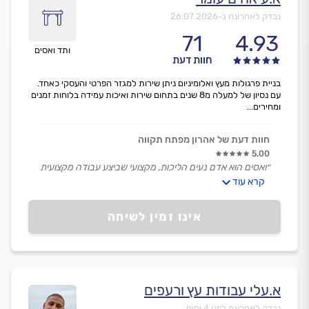
נבדק לאחרונה ב-
26.07.2026
71
4.93
ותד ואסים
חוות דעת
בניית פרגולות מעץ ואלומיניום ניתן שירות למגזר הפרטי והעסקי כאחד.
עם נסיון של למעלה מ8 שנים בתחום שירות ואיכות עמידה בלוחות זמנים
ומחירים...
חוות דעת של אהרון מפתח תקווה
5.00
״ואסים הוא אדם נעים הליכות, מקצועי שביצע עבודה מקצועית
קרא עוד
במחיר הוגן,
יש לציין שהוא ביצע את העבודה בזמן מלחמה.״
אינו זמין לשיחה
א.עלי עבודות עץ ורעפים
נבדק לאחרונה לפני 4 ימים