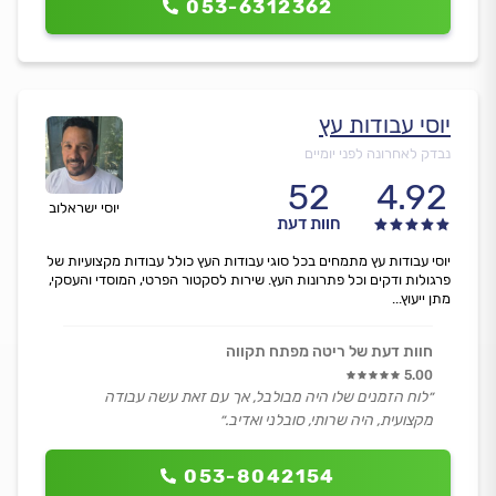
053-6312362
יוסי עבודות עץ
נבדק לאחרונה לפני יומיים
52
4.92
יוסי ישראלוב
חוות דעת
יוסי עבודות עץ מתמחים בכל סוגי עבודות העץ כולל עבודות מקצועיות של
פרגולות ודקים וכל פתרונות העץ. שירות לסקטור הפרטי, המוסדי והעסקי,
מתן ייעוץ...
חוות דעת של ריטה מפתח תקווה
5.00
״לוח הזמנים שלו היה מבולבל, אך עם זאת עשה עבודה
מקצועית, היה שרותי, סובלני ואדיב.״
053-8042154