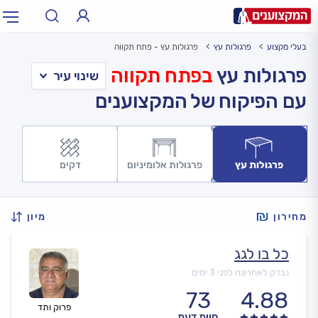
בעלי מקצוע
פרגולות עץ
פרגולות עץ - פתח תקווה
תחום:
אינסטלטור, חשמלאי…
תחום
פרגולות עץ
בפתח תקווה
עם הפיקוח של המקצוענים
עיר:
תל אביב, חיפה…
עיר
פרגולות עץ
פרגולות אלומיניום
דקים
מחירון
מיון
כל בו לגג
נבדק לאחרונה לפני 3 ימים
73
4.88
פרוק ותד
חוות דעת