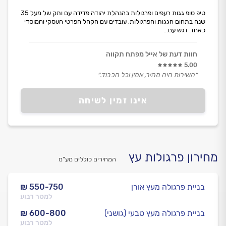
טיפ טופ גגות רעפים ופרגולות בהנהלת יהודה פדידה עם ותק של מעל 35
שנה בתחום הגגות והפרגולות, עובדים עם הקהל הפרטי העסקי והמוסדי
כאחד. דגש עם...
חוות דעת של אייל מפתח תקווה
5.00
״השירות היה מהיר, אמין וכל הכבוד.״
אינו זמין לשיחה
מחירון פרגולות עץ
המחירים כוללים מע”מ
בניית פרגולה מעץ אורן
₪ 550-750
למטר רבוע
בניית פרגולה מעץ טבעי (גושני)
₪ 600-800
למטר רבוע