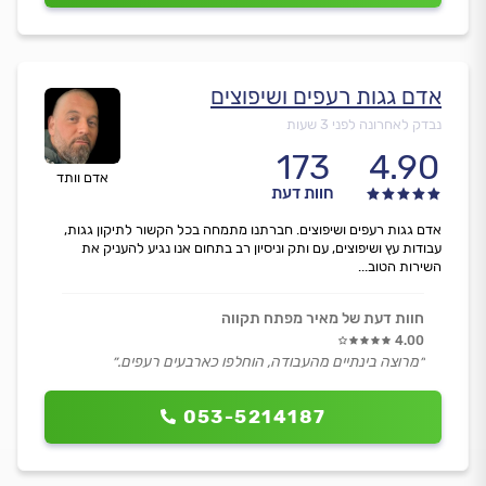
אדם גגות רעפים ושיפוצים
נבדק לאחרונה לפני 3 שעות
173
4.90
אדם וותד
חוות דעת
אדם גגות רעפים ושיפוצים. חברתנו מתמחה בכל הקשור לתיקון גגות,
עבודות עץ ושיפוצים, עם ותק וניסיון רב בתחום אנו נגיע להעניק את
השירות הטוב...
חוות דעת של מאיר מפתח תקווה
4.00
״מרוצה בינתיים מהעבודה, הוחלפו כארבעים רעפים.״
053-5214187