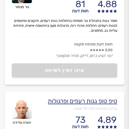
81
4.88
נור מנסור
חוות דעת
סופר גגות בהנהלת נור מומחה בהחלפת גגות רעפים, תיקונים ואיטומים
לגגות רעפים, החלפת ארגזי רוח, פרגולות מעץ בהתאמה אישית, פתיחת
עליות גג, מחסנים...
חוות דעת מפתח תקווה
5.00
״נור הגיע בזמן, דייקן, מהיר ומקצועי,״
אינו זמין לשיחה
טיפ טופ גגות רעפים ופרגולות
נבדק לאחרונה לפני 10 שעות
73
4.89
יהודה פדידה
חוות דעת