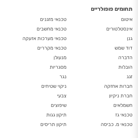
תחומים פופולריים
איטום
טכנאי מזגנים
אינסטלטורים
טכנאי מחשבים
גנן
טכנאי מערכות אזעקה
דוד שמש
טכנאי מקררים
הדברה
מנעולן
הובלות
מסגריות
זגג
נגר
חברות אחזקה
ניקוי שטיחים
חברת ניקיון
צבעי
חשמלאים
שיפוצים
טכנאי גז
תיקון גגות
טכנאי מ. כביסה
תיקון תריסים