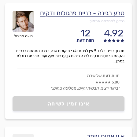
טבע בגינה - בניית פרגולות ודקים
נבדק לאחרונה אתמול
12
4.92
משה אביטל
חוות דעת
תכנון ובנייה בלבד !! אין לפנות לגבי תיקונים טבע בגינה מתמחה בבניית
והקמת פרגולות ודקים לגינה ריהוט גן, עדניות מעץ ועוד. חברתנו דוגלת
במתן...
חוות דעת של שרה
5.00
״בחור רציני, הבטיח וקיים, ממליצה בחום.״
אינו זמין לשיחה
א.ע אחים עומר