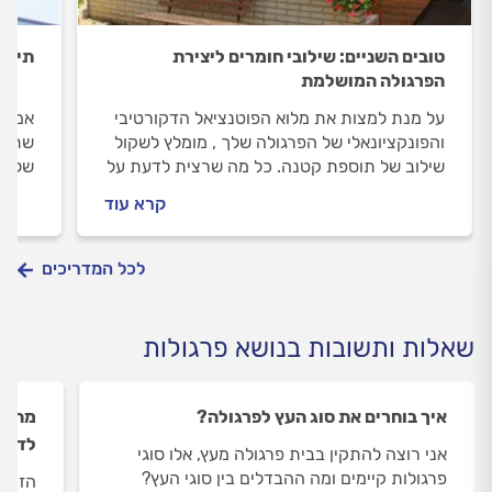
טובים השניים: שילובי חומרים ליצירת
תיקון
הפרגולה המושלמת
על מנת למצות את מלוא הפוטנציאל הדקורטיבי
אם לא
והפונקציונאלי של הפרגולה שלך , מומלץ לשקול
שתזדק
שילוב של תוספת קטנה. כל מה שרצית לדעת על
שלכם.
חומרים לבניית פרגולה - בפנים.
בגג ו
קרא עוד
התחז
הנפוצ
לכל המדריכים
שאלות ותשובות בנושא פרגולות
איך בוחרים את סוג העץ לפרגולה?
מה עד
לדק?
אני רוצה להתקין בבית פרגולה מעץ, אלו סוגי
פרגולות קיימים ומה ההבדלים בין סוגי העץ?
הזמנת