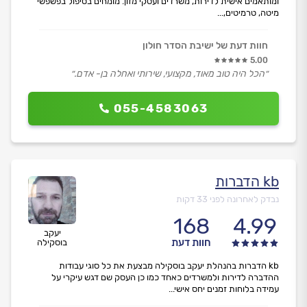
ומותאמים אישית לדירות, משרדים ועסקי מזון. מומחים בטיפול בפשפשי
מיטה, טרמיטים,...
חוות דעת של ישיבת הסדר חולון
5.00
״הכל היה טוב מאוד, מקצועי, שירותי ואחלה בן- אדם.״
055-4583063
kb הדברות
נבדק לאחרונה לפני 33 דקות
168
4.99
יעקב
חוות דעת
בוסקילה
kb הדברות בהנהלת יעקב בוסקילה מבצעת את כל סוגי עבודות
ההדברה לדירות ולמשרדים כאחד כמו כן העסק שם דגש עיקרי על
עמידה בלוחות זמנים יחס אישי...