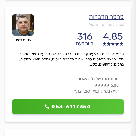
פרפר הדברות
נבדק לאחרונה אתמול
316
4.85
עזרא אשר
חוות דעת
פרפר הדברות מבצעים עבודות הדברה מכל הסוגים עם רישיון מוסמך
מס` 1962. מספקים לכם שירות הדברת ג`וקים, נמלת האש, מזיקים,
נמלים, פרעושים, כיני...
חוות דעת של נלי מאזור
5.00
״היה בסדר גמור. ממליצה.״
053-6117354