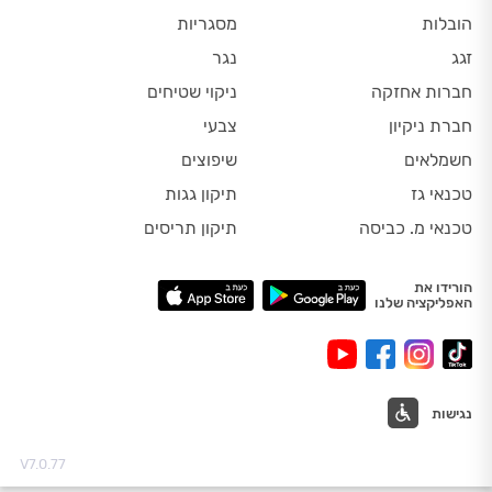
הובלות
מסגריות
זגג
נגר
חברות אחזקה
ניקוי שטיחים
חברת ניקיון
צבעי
חשמלאים
שיפוצים
טכנאי גז
תיקון גגות
טכנאי מ. כביסה
תיקון תריסים
הורידו את
האפליקציה שלנו
נגישות
V7.0.77