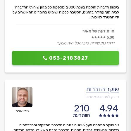
ביוטופ הדברות הוקמה בשנת 2000 ומספקת כל מגוון שירותי ההדברה
לבית תוך עמידה בזמנים, הקשבה ללקוח ושימוש בחומרים המאושרים על
ידי המשרד לאיכות...
חוות דעת של מאיר
5.00
״דודו נתן שירות טוב והכל היה מצוין.״
053-2183827
שוקר הדברות
נבדק לאחרונה אתמול
210
4.94
ניר שוכר
חוות דעת
ניר שוקר מתמחה מעל 5 שנים בתחום הדברת המזיקים והמכרסמים
בדירות: פרעושים, נמלים, מקקים, הדברת נמלת האש, דג הכסף, קרציות,