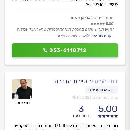
צרעות, תיקן אמריקאי...
חוות דעת של אליאן מאזור
5.00
״הגיע תוך שעתיים מקבלת השיחה ולמרות שהיו לו עוד עבודות
קרא עוד
התקשה לסרב ולאכזב אותי כלקוחה.
היה שירותי מאוד ומקצועי.״
053-6118712
דודי המדביר סיירת הדברה
נבדק לאחרונה ב-
15.07.2026
דודי בוזגלו
3
5.00
חוות דעת
דודי המדביר - סיירת הדברה (רישיון 2158): פתרונות הדברה מתקדמים