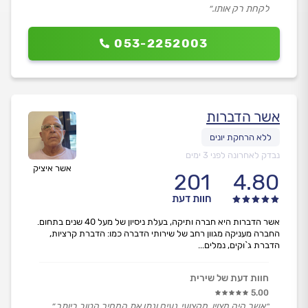
לקחת רק אותו.״
053-2252003
אשר הדברות
נבדק לאחרונה לפני 3 ימים
אשר איציק
201
4.80
חוות דעת
אשר הדברות היא חברה ותיקה, בעלת ניסיון של מעל 40 שנים בתחום.
החברה מעניקה מגוון רחב של שירותי הדברה כמו: הדברת קרציות,
הדברת ג`וקים, נמלים...
חוות דעת של שירית
5.00
״אשר היה מצוין, מקצועי, נעים ונתן את המחיר הטוב ביותר.״