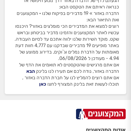
הגעתם לדף של הדברה באזור דרך מנוע חיפוש? אז
כנראה ראיתם את הטקסט הבא:
הדברה באזור » 19 מדבירים בפיקוח שלנו • המקצוענים
ואת התיאור הבא:
רוצים למצוא את המדבירים הכי מומלצים באזור? היכנסו
עכשיו לאתר המקצוענים והזמינו מדביר בביטחון ובראש
שקט. מוקד השירות שלנו ילווה אתכם עד לסיום העבודה.
באתר מופיעים 19 מדבירים שבדקנו עם 4,777 חוות דעת
מאומתות על הדברת נמלים וג`וקים, בדירוג ממוצע של
4.94 - מעודכן ל 06/08/2026.
אם אתם מרגישים שהטקסטים לא תואמים את הדף של
הדברה באזור, נודה לכם אם תעירו לנו בלינק
הבא
אם אתם רוצים להמליץ לנו על חברת הדברה באזור ,
תוכלו לעשות זאת בלינק המצורף לחצו
כאן
אודות המקצוענים