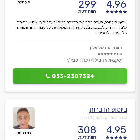
299
4.96
פילהבר
חוות דעת
שמעון פילהבר, מעניק פתרונות הדברה לבית ולעסק תוך שימוש בחומרי
גלם ידידותיים לסביבה. מעניק אחריות מלאה על כל עבודה. ההתמחות
שלי: פתרון לבעיית...
חוות דעת של אלון
5.00
״מקצועי, אדיב ולקח מחיר סביר!״
053-2307324
ביוטופ הדברות
נבדק לאחרונה לפני 14 דקות
308
4.95
דודו חזוט
חוות דעת