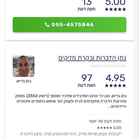
13
5.00
חוות דעת
055-4575846
נתן הדברות ובקרת מזיקים
נבדק לאחרונה אתמול
97
4.95
נתן גדיאן
חוות דעת
נתן גדיאן, סגן יו'ר ארגון המדבירים ומדביר מוסמך (רישיון 3552), מספק
פתרונות הדברה מתקדמים לבית ולעסק תוך שימוש בחומרים איכותיים
וידידותיים...
חוות דעת של יוסף
5.00
״קיבלתי מנתן שירות אדיב, היה זמין והגיע מהר, ביצע הדברה