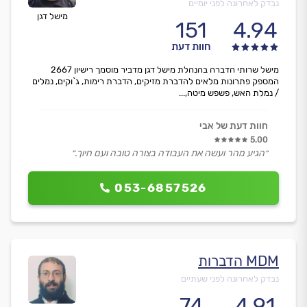
נבדק לאחרונה לפני יומיים
מישל דגן
151
4.94
חוות דעת
מישל שרותי הדברה בהנהלת מישל דגן מדביר מוסמך רישיון 2667
המספק פתרונות מלאים להדברת מזיקים, הדברת רימות, ג`וקים, נמלים
/ נמלת האש, פשפש מיטה,...
חוות דעת של אבי
5.00
״הגיע מהר ועשה את העבודה בצורה טובה ועם חיוך.״
053-6857526
MDM הדברות
נבדק לאחרונה לפני שעתיים
74
4.91