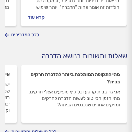
בריאות וידידותיות יותר לסביבה, ובמקרה של
נסביר
חולדות זה אומר פחות "הדברה" ויותר שימוש
מזיקי
בטכנולוגיות שמטרתן "הרחקה"
מדביר
קרא עוד
זה יע
לכל המדריכים
שאלות ותשובות בנושא הדברה
מהי התקופה המומלצת ביותר להדברת חרקים
איך מ
בבית?
יש לי
שלא ל
אני גר בבית קרקע וכל קיץ מופיעים אצלי חרקים.
רוצה 
מתי הזמן הכי טוב לעשות הדברה לחרקים
יכול 
ומזיקים אחרים שנכנסים הביתה?
וקרצי
לכל השאלות והתשובות