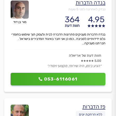
בנדה הדברות
נבדק לאחרונה לפני 5 שעות
364
4.95
מור בן דוד
חוות דעת
בנדה הדברות מעניקים פתרונות הדברה לבית ולעסק תוך שימוש בחומרי
גלם ידידותיים לסביבה , כמו כן אני חבר באיגוד המדבירים בישראל .
חברתנו מעניקה...
חוות דעת של אריאלה
5.00
״הגיע בזמן, היה שירותי, מקצועי ויסודי.״
053-6116061
פז הדברות