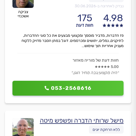
נבדק לאחרונה ב-
30.06.2026
צביקה
175
4.98
אשכנזי
חוות דעת
פז הדברות, מדביר מוסמך ומקצועי מבצעים את כל סוגי ההדברות,
לתיקנים, נמלים, יתושים ומכרסמים. דוגל במתן הסבר מדויק ללקוח
מעניק אחריות תוך שימוש...
חוות דעת של מוריה מאזור
5.00
״היה מקצועי,גבה מחיר הוגן.״
053-2568616
מישל שרותי הדברה ופשפש מיטה