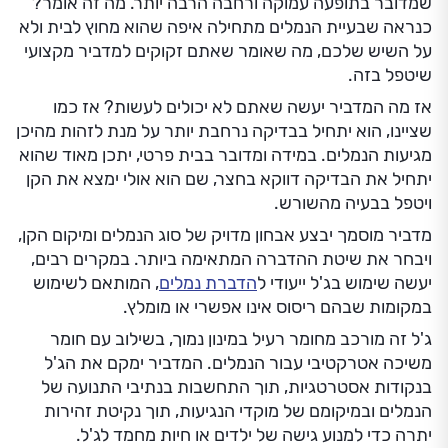
שמדובר בתופעה עמוקה ורחבה הרבה יותר. מה זה אומר?
כנראה שבעיית הנמלים מתחילה איפה שהוא מחוץ לבית ולא
על השיש שלכם, מה שאומר שאתם זקוקים למדביר מקצועי
שיטפל בזה.
אז מה המדביר יעשה שאתם לא יכולים לעשות? אז כמו
שציינו, הוא יתחיל בבדיקה נרחבת יותר על מנת לזהות מהיכן
מגיעות הנמלים. במידה ומדובר בבית פרטי, יתכן מאוד שהוא
יתחיל את הבדיקה דווקא בחצר, שם הוא אולי ימצא את הקן
ויטפל בבעיה מהשורש.
מדביר מוסמך יבצע אבחון מדויק של סוג הנמלים ומיקום הקן,
ויבחר את שיטת ההדברה המתאימה ביותר. במקרים רבים,
יעשה שימוש בג'ל ייעודי ל
הדברת נמלים
, המותאם לשימוש
במקומות שבהם ריסוס אינו אפשרי או מומלץ.
ג'ל זה מורכב מחומר רעיל במינון נמוך, בשילוב עם חומר
משיכה אטרקטיבי עבור הנמלים. המדביר ימקם את הג'ל
בנקודות אסטרטגיות, תוך התחשבות בנתיבי התנועה של
הנמלים ובמיקומם של מוקדי הנגיעות, תוך נקיטת זהירות
יתרה כדי למנוע גישה של ילדים או חיות מחמד לג'ל.