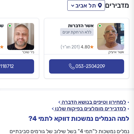
מדבירים
תל אביב
אשר הדברות
שו
ללא הרחקת יונים
4.80
(201 חוו"ד)
אשר איציק
ניר שוכר
118712
053-2304209
למחירון וטיפים בנושא הדברה
למדבירים מומלצים בפיקוח שלנו
למה הנמלים נמשכות דווקא לתמי 4?
נמלים נמשכות ל"תמי 4" בשל שילוב של גורמים סביבתיים