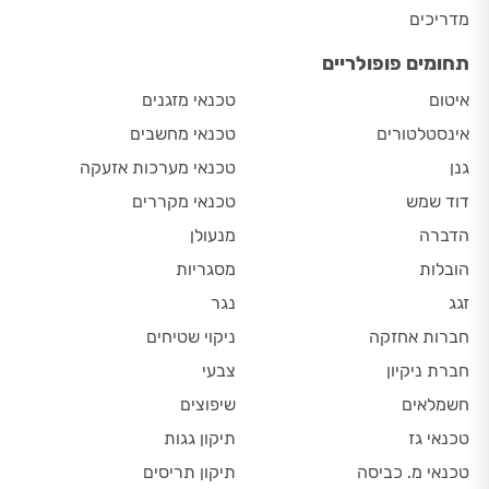
מדריכים
תחומים פופולריים
איטום
טכנאי מזגנים
אינסטלטורים
טכנאי מחשבים
גנן
טכנאי מערכות אזעקה
דוד שמש
טכנאי מקררים
הדברה
מנעולן
הובלות
מסגריות
זגג
נגר
חברות אחזקה
ניקוי שטיחים
חברת ניקיון
צבעי
חשמלאים
שיפוצים
טכנאי גז
תיקון גגות
טכנאי מ. כביסה
תיקון תריסים