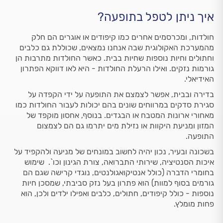
איך ניתן לטפל בתופעה?
חולדות, ומכרסמים אחרים כמו קיפודים או אוגרים הם חלק
מהמערכת האקולוגית שבה אנחנו נמצאים, שכוללת גם כלבים
וחתולים וחיות נוספות שחיות בבית. כאשר החולדות מתרבות הן
גורמות נזקים. ואילו הרעלת החולדות - היא לאו דווקא הפתרון
האידיאלי.
בדירה ובבית, אפשר לצמצם את התופעה על ידי הקפדה על
סגירת סדקים במרווחים שונים בהם יכולות לעבור החולדות כמו
מאחורי ארונות המטבח או הבגדים. בנוסף, אחסון מוקפד של
המזון ומניעת היקוות או נזילת מים יתרמו גם הם לצמצום
התופעה.
בשכונה ובעיר, נכון יהיה לחשוב במונחים של מניעה ולהקפיד על
איכות הסנטיציה, שירותי התברואה, צורת הגינון וכו`. שימוש
בחומרי הדברה (כולל אנטיקואגולנטים, נוגדי קרישה שגם הם
גורמים בסוף למוות) הוא פתרון בעל נזק סביבתי, שמסכן חיות
נוספות - כולל קיפודים, חתולים, כלבים ואפילו ילדים ולכן, הוא
פחות מומלץ.