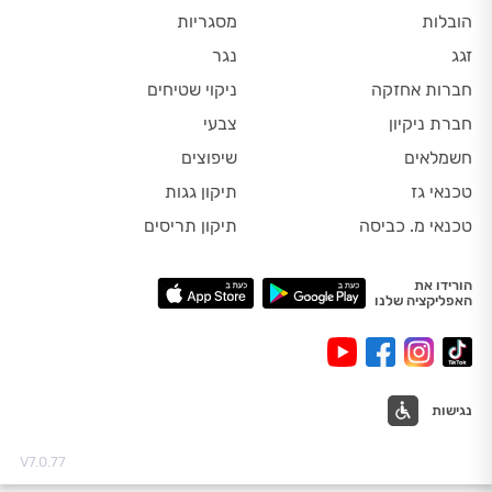
הובלות
מסגריות
זגג
נגר
חברות אחזקה
ניקוי שטיחים
חברת ניקיון
צבעי
חשמלאים
שיפוצים
טכנאי גז
תיקון גגות
טכנאי מ. כביסה
תיקון תריסים
הורידו את
האפליקציה שלנו
נגישות
V7.0.77