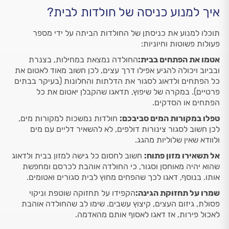
איך למנוע כניסה של חולדות לבית?
תוכלו למנוע את כניסתן של החולדות הביתה על ידי מספר
פעולות פשוטות וחיוניות:
אטמו את הפתחים בבית:
החולדה נמצאת במחילות, בצנרת
ובביוב ויכולה להגיע אפילו דרך עצים, לכן חשוב מאוד לאטום את
כל הפתחים ולדאוג לסגור את הדלתות והחלונות (בעיקר בבתים
פרטיים). במקרה של שיפוץ, תדאגו שהקבלן יאטום את כל
הפתחים או הסדקים.
טפלו במקורות המים סביבכם:
חולדות נמשכות למקורות מים,
לכן חשוב לסגור צינורות דולפים, לא להשאיר דליים עם מים
ולוודא שאין שלוליות מהגג.
אל תשאירו מזון פתוח:
חשוב לחסום כל גישה למזון בבית ולדאוג
שהוא יהיה מאוחסן וסגור, כי החולדה אוהבת לכרסם ומחפשת
אותו. בנוסף, דאגו לכך שהפחים מחוץ לבית סגורים ואטומים.
שמרו על תחזוקת הגינה:
הקפידו על תחזוקה שוטפת וניקוי
פסולת, גיזום העצים, קיצוץ עשבים. שימו לב שהחולדה אוהבת
לאכול פירות, אז דאגו לאסוף אותם מהאדמה.