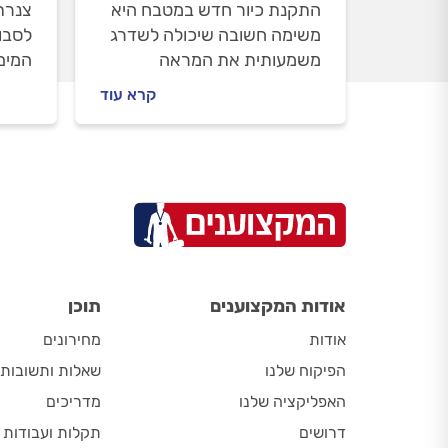
התקנת כיור חדש במטבח היא
צנרת
משימה חשובה שיכולה לשדרג
לסבו
משמעותית את המראה
המים
והפונקציונליות של המטבח
הנקיי
קרא עוד
שלכם. בין אם אתם מחליפים
גדולי
כיור ישן או מתקינים כיור חדש
הביוב
לגמרי, ישנם מספר גורמים
לבלת
חשובים שיש לקחת בחשבון.
אודות המקצוענים
תוכן
אודות
מחירונים
הפיקוח שלנו
שאלות ותשובות
האפליקציה שלנו
מדריכים
דרושים
תקלות ועבודות