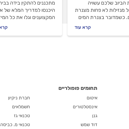
 הביוב שלכם עשויה
מתכננים להתקין בידה בבית
ל מנזילות לא פחות מצנרת
היכנסו למדריך המלא של א
. כשמדובר בצנרת המים
המקצוענים וגלו את כל המי
ם הנזקים יכולים להיות
על התקנת בידה באסלה סמו
קרא עוד
קרא 
ם, אך כשמדובר על מי
או רגילה, דרכי תחזוקה שו
 החיים בבית יכולים להפוך
וטיפים מעשיים מהשטח.
י אפשריים.
תחומים פופולריים
איטום
חברת ניקיון
אינסטלטורים
חשמלאים
גנן
טכנאי גז
דוד שמש
טכנאי מ. כביסה