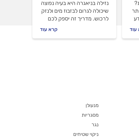
?
נזילה בניאגרה היא בעיה נפוצה
תר
שיכולה לגרום לבזבוז מים ולנזק
דע
לרכוש. מדריך זה יספק לכם
יה
את הכלים והידע הדרושים
עוד
קרא עוד
טפת
לאבחן ולתקן נזילות בניאגרה
בעצמכם.
מנעולן
מסגריות
נגר
ניקוי שטיחים