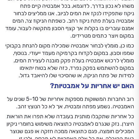
משהו לא נכון בדרך. לדוגמא, בכל אמבטיה קיים פתח
ניקוז שתפקידו לנקז את המים לביוב. אנו ממליצים לבחור
אמבטיה בעלת פתח ניקוז רחב. כשפתח הניקוז צר, המים
אמנם עוברים בו בקלות אך קצף הסבון מתקשה לעבור, עומד
במקום ויוצר כתמים מטרידים.
כמו כן, מומלץ לבחור אמבטיה שמכילה מקום להנחת בקבוקי
שמפו וסבון, במקום לקדוח בקרמיקה מעמד ייעודי. בנוסף,
מומלץ לרכוש אמבטיה בעלת פקק מובנה לעצירת המים,
במקום להשתמש בפקק נפרד, כזה שלא בטוח יתאימו
למידות של פתח הניקוז, או שהסיכוי שלו להיאבד גדול.
האם יש אחריות על אמבטיות?
רוב החברות המשווקות מספקות אחריות של 5-10 שנים על
האמבטיה. נשמע מפתה ומבטיח, אך לא כל הנוצץ זהב.
כל אחריות שתקבלו מותנית בעובדה שלא תפרו את הוראות
היצרן. נזק שנגרם לאמבטיה כתוצאה משימוש בחומרי ניקיון
המכילים חומצה, פגם כתוצאה ממכה חזקה או פגם שנוצר
בעת ההובלה, את כל אלה האחריות לא תכסה. ולכן זו