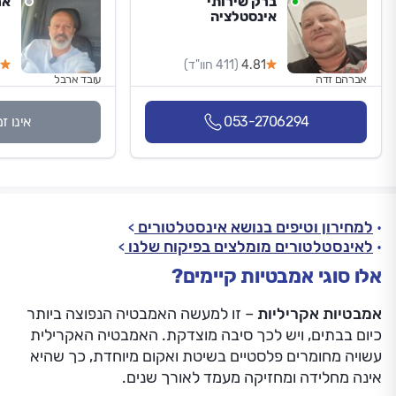
ברק שירותי
אר
אינסטלציה
4.81
(411 חוו"ד)
אברהם זדה
עובד ארבל
053-2706294
אינו ז
למחירון וטיפים בנושא אינסטלטורים
לאינסטלטורים מומלצים בפיקוח שלנו
אלו סוגי אמבטיות קיימים?
אמבטיות אקריליות
– זו למעשה האמבטיה הנפוצה ביותר
כיום בבתים, ויש לכך סיבה מוצדקת. האמבטיה האקרילית
עשויה מחומרים פלסטיים בשיטת ואקום מיוחדת, כך שהיא
אינה מחלידה ומחזיקה מעמד לאורך שנים.