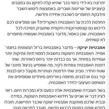
יתרונה בא לידי ביטוי בכך שהיא קלה לתיקון גם במצבים
קיצוניים של שריטות ושברים, באמצעות ליטוש השבר
והדבקת החומרים לשכבה אחידה וחדשה.
החלטת ללכת על האמבטיה האקרילית? אנו ממליצים לכם
לרכוש גם קונסטרוקציה היקפית שתעניק תמיכה לכל
האמבטיה, שכן כאמור, מדובר באמבטיה שעשויה מחומרים
לא קשיחים.
אמבטיות יציקה
– מדובר באמבטיות ברזל המצופות בחומר
אמייל. האמבטיות היצוקות נחשבות למסורתיות וותיקות יותר
ועמידות במיוחד, אך גם כבדות יותר ביחס לאחרות. שתי
דפנות האמבטיה צמודות לקיר, מה שמסייע בניצול מיטבי של
שטח החדר. סביב שתי הדפנות הנותרות מקובל כיום לבנות
קיר גבס או לבנים, מחופה באריחים מיוחדים שמוסיפים את
הטוויסט העיצובי לחדר האמבטיה.
בשל העובדה שאמבטיות אלה כמעט ולא נמכרות היום, ראוי
לציין דבר או שניים על חידוש האמבטיות היצוקות. במידה
ובבית שלכם מותקנת אמבטיה יצוקה שכבר התיישנה, תוכלו
לחדש אותה במקום לרכוש חדשה. מעבר למראה הנקי