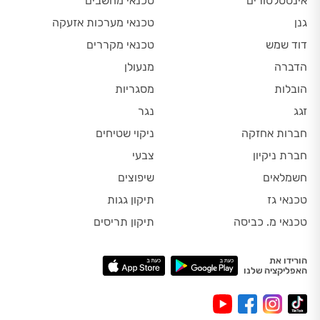
אינסטלטורים
טכנאי מחשבים
גנן
טכנאי מערכות אזעקה
דוד שמש
טכנאי מקררים
הדברה
מנעולן
הובלות
מסגריות
זגג
נגר
חברות אחזקה
ניקוי שטיחים
חברת ניקיון
צבעי
חשמלאים
שיפוצים
טכנאי גז
תיקון גגות
טכנאי מ. כביסה
תיקון תריסים
הורידו את
האפליקציה שלנו