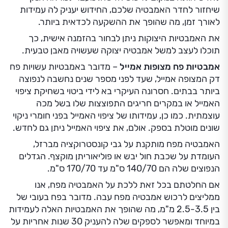
שיחזור לחדר האמבטיה שלכם, החידוש יעניק לה עמידות
לאורך זמן, מה שהופך את ההשקעה לכדאית ביותר.
את האמבטיות היצוקות ניתן לבחור בהזמנה אישית, כך
תוכלו לעצב למשל אמבטיה יצוקה שעשויה מאבן טבעית.
אמבטיות פח מצופות אמייל
– מדובר באמבטיות עשויות פח
דק המצופה אמייל, שעד לפני מספר שנים נחשבה לנפוצה
ביותר בבתים. חסרונה העיקרי בא לידי ביטוי בשחיקת ציפוי
האמייל או במקרים חריגים התפוצצות שלו בשל מכה
עוצמתית. כמו כן, עמידותו של ציפוי האמייל בפני חומרי ניקוי
שונים מוטלת בספק. אולם, את ציפוי האמייל ניתן גם לחדש.
האמבטיה מפח מותקנת על גבי קונסטרוקציה מברזל,
העומדת על שכבת חול יבש או פוליאוריתן מוקצף. הגדלים
הנפוצים שלה הם 140/70 ס"מ עד 170/70 ס"מ.
אם החלטתם בכל זאת ללכת על האמבטיה מפח, אנו
ממליצים לרכוש אמבטיה מפח עבה. מדובר בפח בעובי של
בין 2.5-3.5 מ"מ, מה שהופך את האמבטיות האלה לעמידות
במיוחד ומאפשר לספקים שלה להעניק 30 שנות אחריות על