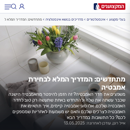
בעלי מקצוע
אינסטלטורים
מדריכים בנושא אינסטלציה
מתחדשים: המדריך המלא לבחי
תחום:
תחום
עיר:
תל אביב, חיפה…
עיר
מתחדשים: המדריך המלא לבחירת
אמבטיה
משפצים את חדר האמבטיה? זה הזמן להיפטר מהאמבטיה הישנה
שכבר עשתה את שלה ולהתחדש באחת שתעשה רק טוב לחדר
האמבטיה שלכם. אלו סוגי אמבטיה קיימים, איך תתאימו את
האמבטיה לצרכים שלכם והאם יש משמעות לאחריות שמספקים
לכם? כל התשובות במדריך הבא
אייל רונן, עודכן לאחרונה: 13.05.2025