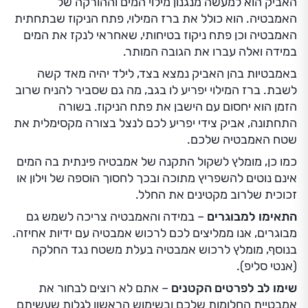
האביק הוא למעשה מנגנון מילוי המים וההורקה של
האמבטיה. הוא כולל את ברז המילוי, פתח הניקוז שבתחתית
האמבטיה וכן פתח ניקוז בטיחותי, שאחראי לנקז את המים
במידה ואלה עברו את הגובה המותר.
באמבטיות בהן האביק נמצא בצד, לילד יהיה מאד קשה
לשבת. ברז המילוי יפריע לו בגב, מה גם שסביר להניח שרוב
הזמן הוא יחסום עם הישבן את פתח הניקוז. בשורה
התחתונה, אביק צידי יפריע לכם לנצל בצורה מקסימלית את
שטח האמבטיה שלכם.
כמו כן, מומלץ לשקול התקנה של אמבטיה פינתית בה המים
אינם נוטים להשפריץ מתוכה ובכך לחסוך הוספה של וילון או
זכוכית שלרוב מקטינים את החלל.
התאימו למבוגרים
– במידה והאמבטיה צריכה לשמש גם
מבוגרים, אנו ממליצים לכם לרכוש אמבטיה עם ידיות אחיזה.
בנוסף, מומלץ לרכוש אמבטיה בעלת משטח נגד החלקה
(אנטי סליפ).
שימו לב לפרטים הקטנים
– אתם לא רוצים לבחור את
אמבטיית החלומות שלכם ובשימוש הראשון לגלות שעשיתם