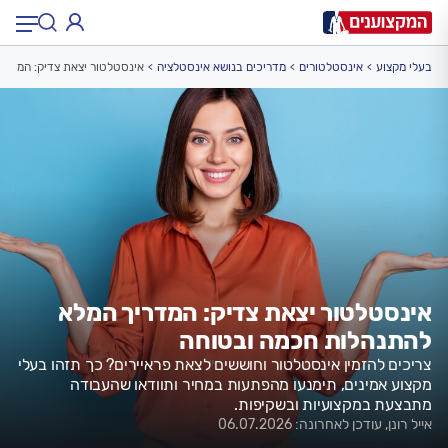
בעלי מקצוע
אינסטלטורים
מדריכים בנושא אינסטלציה
אינסטלטור יצאת צדיק: המדרי
תחום:
תחום
עיר:
תל אביב, חיפה…
עיר
אינסטלטור יצאת צדיק: המדריך המלא
להתנהלות חכמה ובטוחה
צריכים להזמין אינסטלטור וחוששים לצאת פראיירים? כך תזהו בעלי
מקצוע אמינים, תימנעו מהפתעות במחיר ותוודאו שהעבודה
מתבצעת במקצועיות ובשקיפות.
אייל רונן, עודכן לאחרונה: 06.07.2026