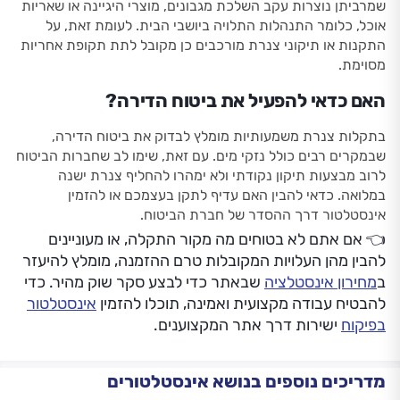
שמרביתן נוצרות עקב השלכת מגבונים, מוצרי היגיינה או שאריות
אוכל, כלומר התנהלות התלויה ביושבי הבית. לעומת זאת, על
התקנות או תיקוני צנרת מורכבים כן מקובל לתת תקופת אחריות
מסוימת.
האם כדאי להפעיל את ביטוח הדירה?
בתקלות צנרת משמעותיות מומלץ לבדוק את ביטוח הדירה,
שבמקרים רבים כולל נזקי מים. עם זאת, שימו לב שחברות הביטוח
לרוב מבצעות תיקון נקודתי ולא ימהרו להחליף צנרת ישנה
במלואה. כדאי להבין האם עדיף לתקן בעצמכם או להזמין
אינסטלטור דרך ההסדר של חברת הביטוח.
👈 אם אתם לא בטוחים מה מקור התקלה, או מעוניינים
להבין מהן העלויות המקובלות טרם ההזמנה, מומלץ להיעזר
ב
מחירון אינסטלציה
שבאתר כדי לבצע סקר שוק מהיר. כדי
להבטיח עבודה מקצועית ואמינה, תוכלו להזמין
אינסטלטור
בפיקוח
ישירות דרך אתר המקצוענים.
מדריכים נוספים בנושא אינסטלטורים