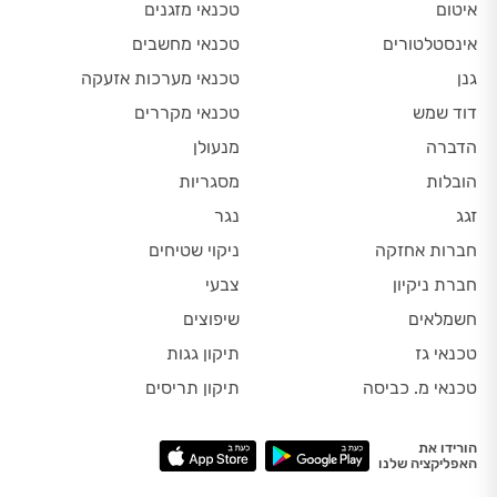
איטום
טכנאי מזגנים
אינסטלטורים
טכנאי מחשבים
גנן
טכנאי מערכות אזעקה
דוד שמש
טכנאי מקררים
הדברה
מנעולן
הובלות
מסגריות
זגג
נגר
חברות אחזקה
ניקוי שטיחים
חברת ניקיון
צבעי
חשמלאים
שיפוצים
טכנאי גז
תיקון גגות
טכנאי מ. כביסה
תיקון תריסים
הורידו את
האפליקציה שלנו