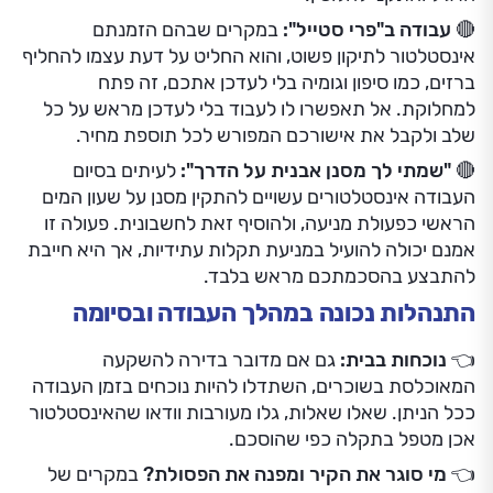
🔴
עבודה ב"פרי סטייל":
במקרים שבהם הזמנתם
אינסטלטור לתיקון פשוט, והוא החליט על דעת עצמו להחליף
ברזים, כמו סיפון וגומיה בלי לעדכן אתכם, זה פתח
למחלוקת. אל תאפשרו לו לעבוד בלי לעדכן מראש על כל
שלב ולקבל את אישורכם המפורש לכל תוספת מחיר.
🔴
"שמתי לך מסנן אבנית על הדרך":
לעיתים בסיום
העבודה אינסטלטורים עשויים להתקין מסנן על שעון המים
הראשי כפעולת מניעה, ולהוסיף זאת לחשבונית. פעולה זו
אמנם יכולה להועיל במניעת תקלות עתידיות, אך היא חייבת
להתבצע בהסכמתכם מראש בלבד.
התנהלות נכונה במהלך העבודה ובסיומה
👈
נוכחות בבית:
גם אם מדובר בדירה להשקעה
המאוכלסת בשוכרים, השתדלו להיות נוכחים בזמן העבודה
ככל הניתן. שאלו שאלות, גלו מעורבות וודאו שהאינסטלטור
אכן מטפל בתקלה כפי שהוסכם.
👈
מי סוגר את הקיר ומפנה את הפסולת?
במקרים של