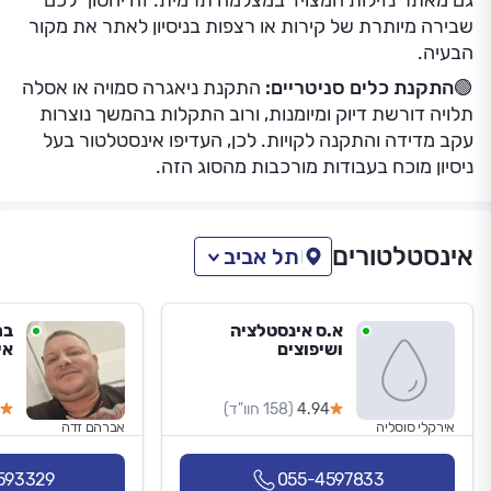
גם מאתר נזילות המצויד במצלמה תרמית. זה יחסוך לכם
שבירה מיותרת של קירות או רצפות בניסיון לאתר את מקור
הבעיה.
🟢
התקנת כלים סניטריים:
התקנת ניאגרה סמויה או אסלה
תלויה דורשת דיוק ומיומנות, ורוב התקלות בהמשך נוצרות
עקב מדידה והתקנה לקויות. לכן, העדיפו אינסטלטור בעל
ניסיון מוכח בעבודות מורכבות מהסוג הזה.
אינסטלטורים
תל אביב
א.ס אינסטלציה
בר
ושיפוצים
אי
4.94
(158 חוו"ד)
אירקלי סוסליה
אברהם זדה
593329
055-4597833