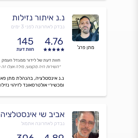
נ.נ איתור נזילות
נבדק לאחרונה לפני 3 ימים
145
4.76
מתן פרג'
חוות דעת
חוות דעת של לידור ממגדל העמק
״השירות היה מקצועי, מילה אצלו זה 
נ.נ אינסטלציה, בהנהלת מתן פאר
ומכשירי אולטרסאונד לזיהוי נזיל
אביב שי אינסטלציה 
נבדק לאחרונה אתמול