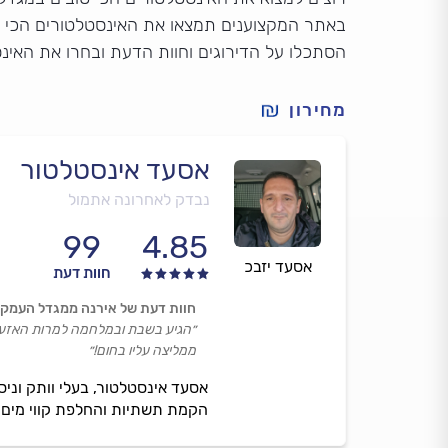
באתר המקצוענים תמצאו את האינסטלטורים הכי 
הסתכלו על הדירוגים וחוות הדעת ובחרו את האינ
מחירון
אסעד אינסטלטור
נבדק לאחרונה אתמול
99
4.85
אסעד יזבכ
חוות דעת
חוות דעת של אירנה ממגדל העמק
״הגיע בשבת ובמלחמה למרות האזעקות
ממליצה עליו בחום!״
אסעד אינסטלטור, בעלי וותק וניס
הקמת תשתיות והחלפת קווי מים וב