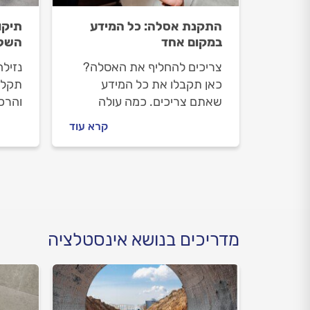
התקנת אסלה: כל המידע
תיקו
במקום אחד
השלב
צריכים להחליף את האסלה?
נזיל
כאן תקבלו את כל המידע
תקלה
שאתם צריכים. כמה עולה
והרכ
להחליף אסלה, איך בוחרים את
אנחנו
קרא עוד
האסלה המתאימה ואיך
את ה
מתנהלים מול האינסטלטור.
תצלי
מול 
מדריכים בנושא אינסטלציה