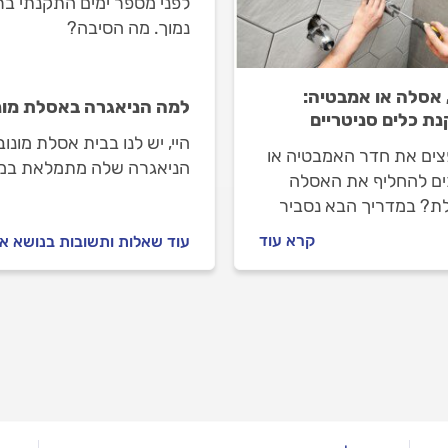
לפני מספר ימים התקנתי ב
נמוך. מה הסיבה?
, אסלה או אמבטיה:
למה הניאגרה באסלת מו
ת כלים סניטריים
היי, יש לנו בבית אסלת מונו
ים את חדר האמבטיה או
הניאגרה שלה מתמלאת במי
ים להחליף את האסלה
ברז הניל שמאחורי האסלה וו
לת? במדריך הבא נסביר
מניסיונכם, ממה לרוב הבעיה
שוב לדעת על התקנה או
קרא עוד
עוד שאלות ותשובות בנושא א
 כלים סניטריים, מהן
רויות שעומדות לפנינו
האחריות שנקבל עליהם?