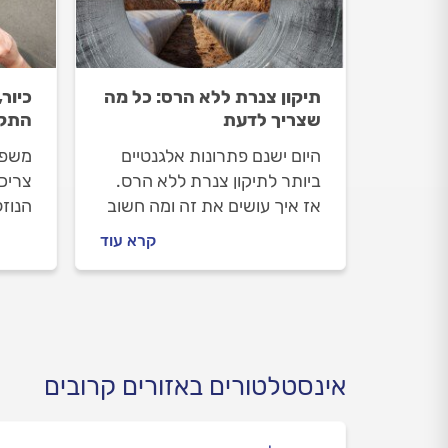
תיקון צנרת ללא הרס: כל מה
כיור
שצריך לדעת
התקנ
היום ישנם פתרונות אלגנטיים
משפצ
ביותר לתיקון צנרת ללא הרס.
צריכ
אז איך עושים את זה ומה חשוב
הנוז
לדעת על העבודה? הכל
מה ח
קרא עוד
במדריך הבא.
החלפת
האפש
ומה 
אינסטלטורים באזורים קרובים