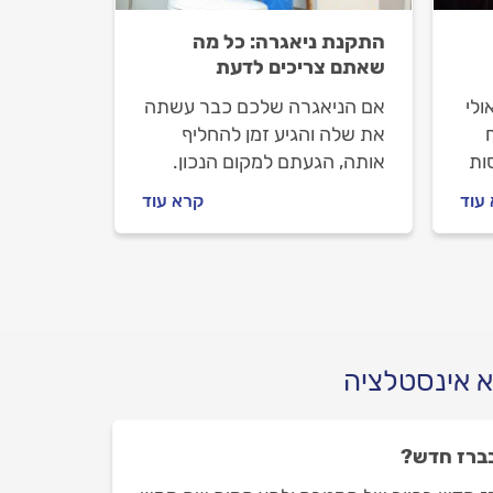
התקנת ניאגרה: כל מה
שאתם צריכים לדעת
ולי
אם הניאגרה שלכם כבר עשתה
את שלה והגיע זמן להחליף
ות
אותה, הגעתם למקום הנכון.
לא
אנחנו נלווה אתכם לאורך כל
עוד
קרא עוד
ווה
הדרך, נעזור לכם להתנהל נכון
ייע
מול האינסטלטור ונעשה לכם
סדר בכל הקשור למחירים.
א אינסטלציה
בברז חדש?