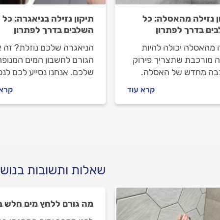
ן נזילה מהאסלה: כל
תיקון נזילה בניאגרה: כל
ים בדרך לפתרון
השלבים בדרך לפתרון
ה מהאסלה יכולה להיות
הניאגרה שלכם נוזלת? זה א
 מורכבת שתצריך פירוק
הגורם לחשבון המים המנופח
בה מחדש של האסלה.
שלכם. אנחנו נסייע לכם לנס
 ננסה לעזור לכם לתקן
לתקן את הנזילה בעצמכם. 
קרא עוד
קרא 
נזילה בעצמכם ואם לא
תצליחו? אל דאגה, אנחנו נל
חו, נלווה אתכם בהתנהלות
אתכם לאורך כל התהליך ונס
האינסטלטור.
לכם להתנהל נכון מול
האינסטלטור.
שאלות ותשובות בנוש
מה גורם ללחץ מים חלש 