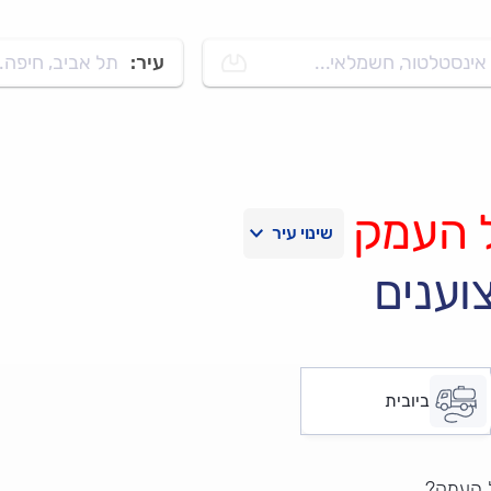
אינסטלטור, חשמלאי...
עיר:
תל אביב, חיפה..
 העמק
וענים
ביובית
ל העמק?