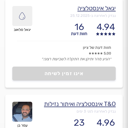
יגאל אינסטלציה
נבדק לאחרונה ב-
25.12.2025
16
4.94
יגאל סלאוב
חוות דעת
חוות דעת של ציון
5.00
״הגיע מהר ותיקן את התקלה לשביעות רצוני.״
אינו זמין לשיחה
T&O אינסטלציה ואיתור נזילות
נבדק לאחרונה לפני 3 ימים
23
4.96
עמר בן