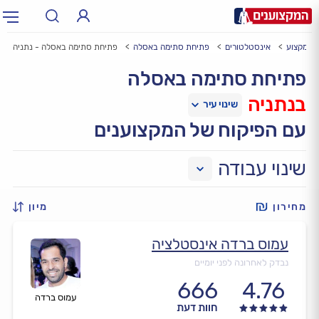
לי מקצוע
אינסטלטורים
פתיחת סתימה באסלה
פתיחת סתימה באסלה - נתניה
תחום:
אינסטלטור, חשמלאי…
תחום
פתיחת סתימה באסלה
בנתניה
עיר:
תל אביב, חיפה…
עיר
עם הפיקוח של המקצוענים
שינוי עבודה
מחירון
מיון
עמוס ברדה אינסטלציה
נבדק לאחרונה לפני יומיים
666
4.76
עמוס ברדה
חוות דעת