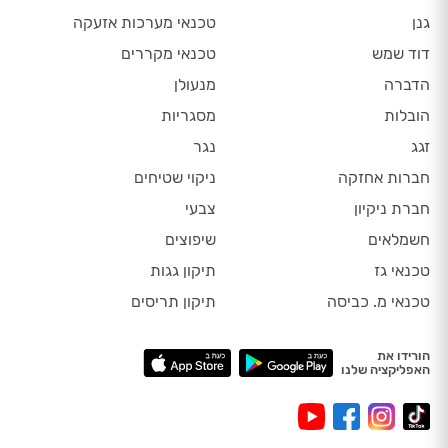
גנן
טכנאי מערכות אזעקה
דוד שמש
טכנאי מקררים
הדברה
מנעולן
הובלות
מסגריות
זגג
נגר
חברות אחזקה
ניקוי שטיחים
חברת ניקיון
צבעי
חשמלאים
שיפוצים
טכנאי גז
תיקון גגות
טכנאי מ. כביסה
תיקון תריסים
הורידו את
האפליקציה שלנו