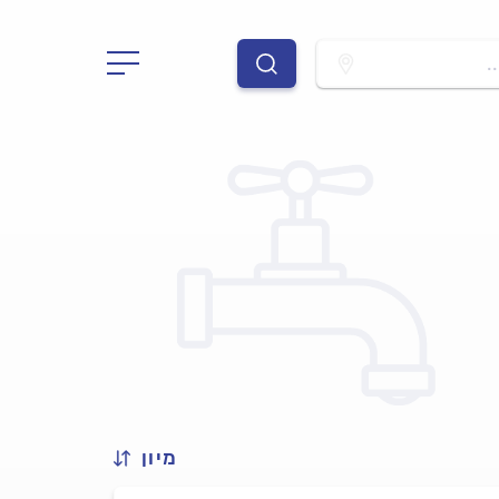
.
מיון