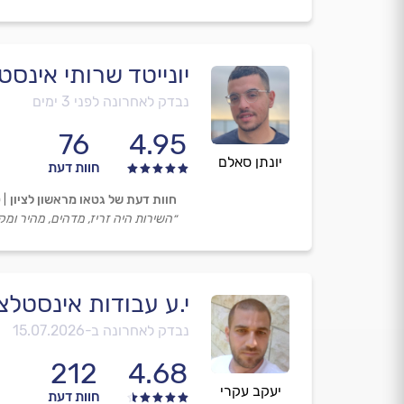
יונייטד שרותי אינסט
נבדק לאחרונה לפני 3 ימים
76
4.95
יונתן סאלם
חוות דעת
חוות דעת של גטאו מראשון לציון
0
״השירות היה זריז, מדהים, מהיר ומקצ
י.ע עבודות אינסטלצ
נבדק לאחרונה ב-
15.07.2026
212
4.68
יעקב עקרי
חוות דעת