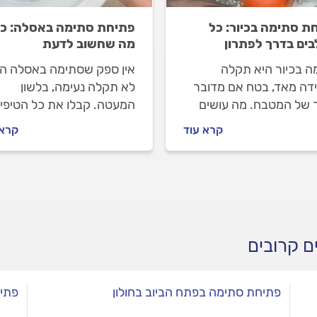
ת סתימה בכיור: כל
פתיחת סתימה באסלה: כ
ים בדרך לפתרון
מה שחשוב לדעת
ה בכיור היא תקלה
אין ספק שסתימה באסלה הי
דה מאד, בטח אם מדובר
לא תקלה נעימה, בלשון
ר של המטבח. מה עושים
המעטה. קבלו את כל הטיפי
שמזמינים אינסטלטור, איך
שיסייעו לכם לפתוח את
קרא עוד
קרא 
ים מולו וכמה עולה
הסתימה בעצמכם ולהתנהל
ן? המקצוענים מלווים
נכון מול האינסטלטור שתזמינ
 שלב אחר שלב.
ם קרובים
פתיחת סתימה בפתח הביוב בחולון
פתיח