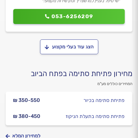
״שי טיפל בעניין כמו שצריך ונתן שירות מקצועי.״
053-6256209
הצג עוד בעלי מקצוע
מחירון פתיחת סתימה בפתח הביוב
המחירים כוללים מע”מ
פתיחת סתימה בכיור
₪ 350-550
פתיחת סתימה בתעלת הניקוז
₪ 380-450
למחירון המלא