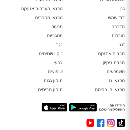
גנן
טכנאי מערכות אזעקה
דוד שמש
טכנאי מקררים
הדברה
מנעולן
הובלות
מסגריות
זגג
נגר
חברות אחזקה
ניקוי שטיחים
חברת ניקיון
צבעי
חשמלאים
שיפוצים
טכנאי גז
תיקון גגות
טכנאי מ. כביסה
תיקון תריסים
הורידו את
האפליקציה שלנו