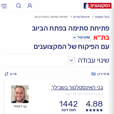
בעלי מקצוע
אינסטלטורים
פתיחת סתימה בפתח הביוב
תחום:
אינסטלטור, חשמלאי…
תחום
פתיחת סתימה בפתח הביוב
בת״א
עיר:
תל אביב, חיפה…
עיר
עם הפיקוח של המקצוענים
שינוי עבודה
מחירון
מיון
בני האינסטלטור בשבילך
נבדק לאחרונה לפני 16 דקות
1442
4.88
בני דזוהדי
חוות דעת