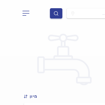
.
מיון