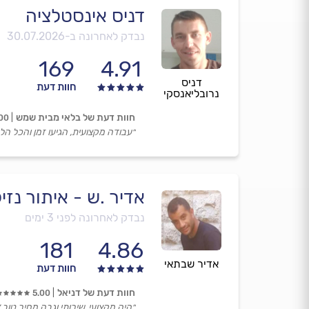
דניס אינסטלציה
נבדק לאחרונה ב-
30.07.2026
169
4.91
דניס
חוות דעת
נרובליאנסקי
חוות דעת של בלאי מבית שמש
00
״עבודה מקצועית, הגיעו זמן והכל הל
אדיר .ש - איתור נזי
נבדק לאחרונה לפני 3 ימים
181
4.86
אדיר שבתאי
חוות דעת
חוות דעת של דניאל
5.00
״היה מקצועי, שירותי וגבה מחיר טוב.״