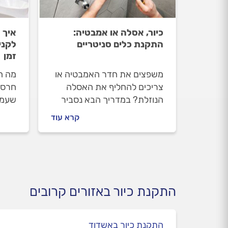
כיור, אסלה או אמבטיה:
איך 
התקנת כלים סניטריים
לקני
זמן
משפצים את חדר האמבטיה או
מה הה
צריכים להחליף את האסלה
חרס ו
הנוזלת? במדריך הבא נסביר
שעמי
מה חשוב לדעת על התקנה או
לעיצ
קרא עוד
החלפת כלים סניטריים, מהן
לדעת 
האפשרויות שעומדות לפנינו
ומה האחריות שנקבל עליהם?
התקנת כיור באזורים קרובים
התקנת כיור באשדוד