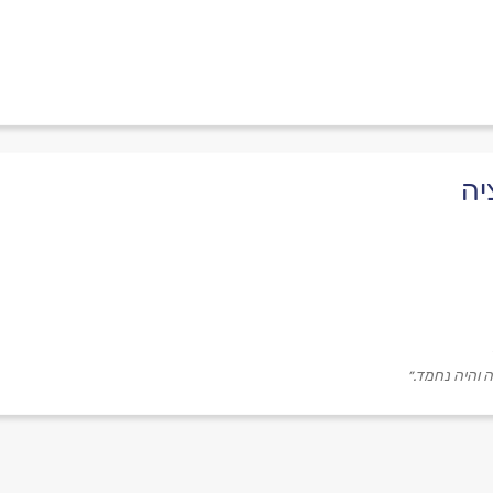
יה
ה והיה נחמד.״