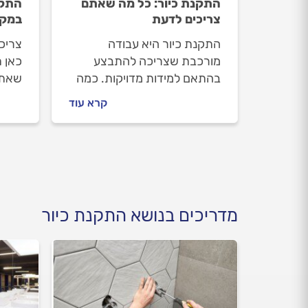
התקנת כיור: כל מה שאתם
התקנ
צריכים לדעת
במקו
התקנת כיור היא עבודה
צריכ
מורכבת שצריכה להתבצע
כאן 
בהתאם למידות מדויקות. כמה
שאתם
עולה להחליף כיור ואיך
להחל
קרא עוד
מתנהלים נכון מול
האסל
האינסטלטור? כל התשובות
מתנה
לפניכם.
מדריכים בנושא התקנת כיור