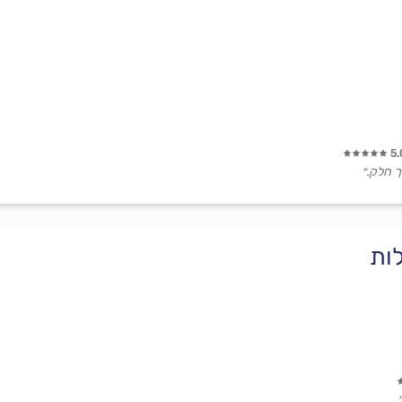
5.
ך חלק.״
לות