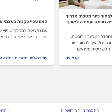
לבחור כיור מטבח: מדריך
האם עליי לקנות בעצמי א
יה חכמה ועמידה לאורך
אנו נמצאים במהלך שיפוץ ש
בדל בין כיור נירוסטה,
הישן. קראנו באינטרנט וראינ
גרניט? איך לבחור כיור
מומלץ והאם עליי לרכוש אות
ד לשריטות ומתאים
וב המטבח? כל מה שצריך
קרא עוד
עוד שאלות ותשובות בנושא ה
לפני הקנייה.
התקנת כיור בירושלים
התקנ