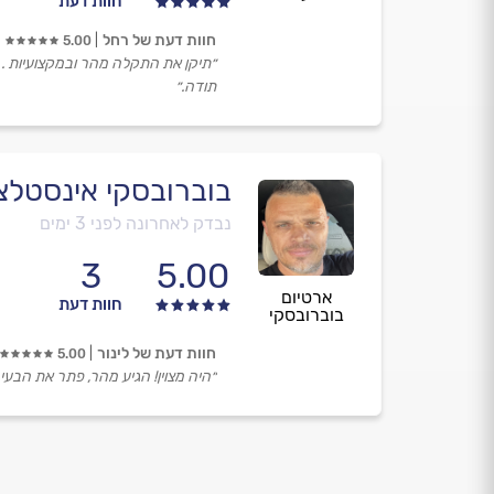
חוות דעת
חוות דעת של רחל
5.00
״תיקן את התקלה מהר ובמקצועיות .
תודה.״
בוברובסקי אינסטלצ
נבדק לאחרונה לפני 3 ימים
3
5.00
ארטיום
חוות דעת
בוברובסקי
חוות דעת של לינור
5.00
״היה מצוין! הגיע מהר, פתר את הבעי