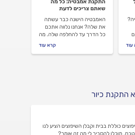
התקנת אמבטיה: כל מה
שאתם צריכים לדעת
יה?
האמבטיה הישנה כבר עשתה
את שלה? אנחנו נלווה אתכם
ם
כל הדרך עד להחלפה שלה. מה
חשוב לעשות לפני שמזמינים
עוד
קרא עוד
אינסטלטור, איך מתנהלים מולו
וכמה זה עולה? כל התשובות
לפניכם.
א התקנת כיור
וצים כוללת בבית וקבלן השיפוצים הציע לנו
טבח. תוכלו להסביר לי מה זה אומר?