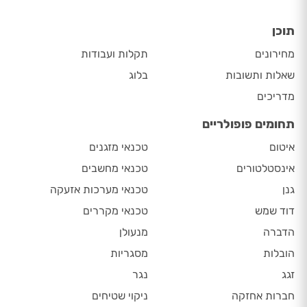
תוכן
מחירונים
תקלות ועבודות
שאלות ותשובות
בלוג
מדריכים
תחומים פופולריים
איטום
טכנאי מזגנים
אינסטלטורים
טכנאי מחשבים
גנן
טכנאי מערכות אזעקה
דוד שמש
טכנאי מקררים
הדברה
מנעולן
הובלות
מסגריות
זגג
נגר
חברות אחזקה
ניקוי שטיחים