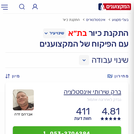
בעלי מקצוע
אינסטלטורים
התקנת כיור
תחום:
אינסטלטור, חשמלאי…
תחום
התקנת כיור
בת״א
עם הפיקוח של המקצוענים
עיר:
תל אביב, חיפה…
עיר
שינוי עבודה
מחירון
מיון
ברק שירותי אינסטלציה
נבדק לאחרונה אתמול
411
4.81
אברהם זדה
חוות דעת
053-2706294