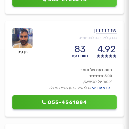
שרברברון
נבדק לאחרונה לפני יומיים
83
4.92
רון קינן
חוות דעת
חוות דעת של תומר
5.00
״בחור על הכיפאק,
קרא עוד
עשת השתדלות להגיע בזמן שהיה נוח לי,
עבודה מקצועית, נקייה ומהירה,
מחיר הוגן.״
055-4561884