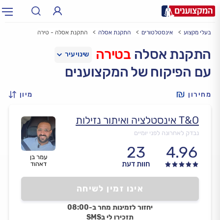
בעלי מקצוע
אינסטלטורים
התקנת אסלה
התקנת אסלה - טירה
תחום:
אינסטלטור, חשמלאי…
תחום
התקנת אסלה
בטירה
עם הפיקוח של המקצוענים
עיר:
תל אביב, חיפה…
עיר
מחירון
מיון
T&O אינסטלציה ואיתור נזילות
נבדק לאחרונה לפני יומיים
23
4.96
עמר בן
חוות דעת
דאהוד
אינו זמין לשיחה
יחזור לזמינות מחר ב-08:00
תזכירו לי בSMS