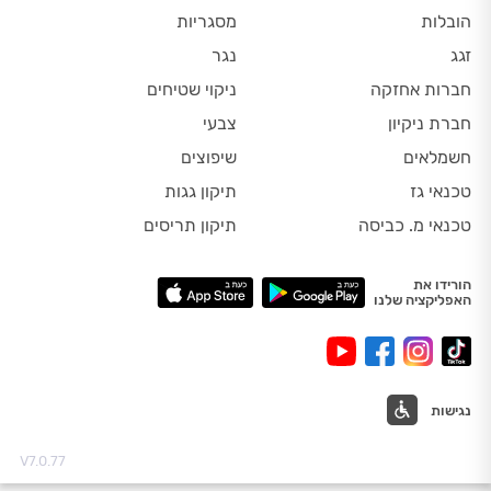
הובלות
מסגריות
זגג
נגר
חברות אחזקה
ניקוי שטיחים
חברת ניקיון
צבעי
חשמלאים
שיפוצים
טכנאי גז
תיקון גגות
טכנאי מ. כביסה
תיקון תריסים
הורידו את
האפליקציה שלנו
נגישות
V7.0.77