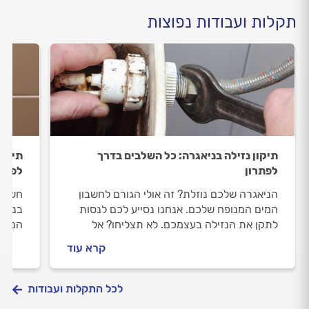
תקלות ועבודות נפוצות
תיקון נזילה בניאגרה: כל השלבים בדרך
תיקון
לפתרון
לפתרו
הניאגרה שלכם נוזלת? זה אולי הגורם לחשבון
חשבון
המים המנופח שלכם. אנחנו נסייע לכם לנסות
בניאג
לתקן את הנזילה בעצמכם. לא תצליחו? אל
הנזיל
דאגה, אנחנו נלווה אתכם לאורך כל התהליך
נלווה
קרא עוד
ונסייע לכם להתנהל נכון מול האינסטלטור.
להתנה
לכל התקלות ועבודות