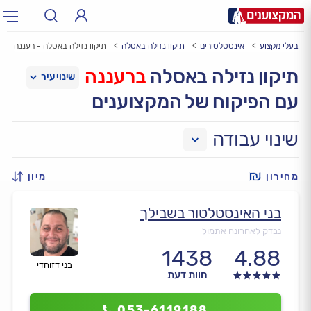
בעלי מקצוע
אינסטלטורים
תיקון נזילה באסלה
תיקון נזילה באסלה - רעננה
תחום:
אינסטלטור, חשמלאי…
תחום
תיקון נזילה באסלה
ברעננה
עם הפיקוח של המקצוענים
עיר:
תל אביב, חיפה…
עיר
שינוי עבודה
מחירון
מיון
בני האינסטלטור בשבילך
נבדק לאחרונה אתמול
1438
4.88
בני דזוהדי
חוות דעת
053-6119188