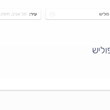
פוליש
עיר:
תל אביב, חיפה..
וליש