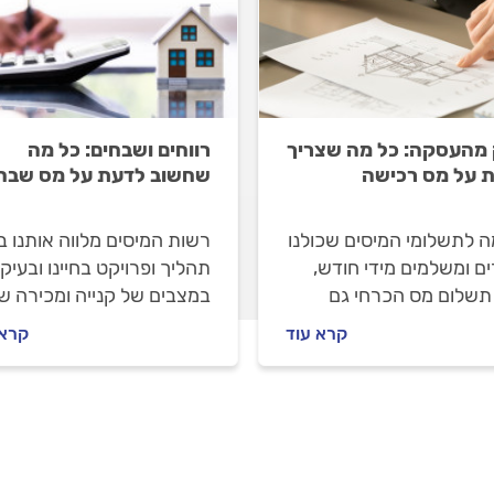
מהעסקה: כל מה שצריך
רווחים ושבחים: כל מה
 על מס רכישה
שחשוב לדעת על מס שבח
ה לתשלומי המיסים שכולנו
רשות המיסים מלווה אותנו ב
ם ומשלמים מידי חודש,
תהליך ופרויקט בחיינו ובעיק
 תשלום מס הכרחי גם
במצבים של קנייה ומכירה ש
שת נכס חדש או נכס נוסף
נכס. מס השבח הוא מס
קרא עוד
קרא 
 מס הרכישה. איך מחשבים
המחושב על הרווח שמתקבל
ס הרכישה, באילו מקרים
ממכירת דירה. כל מה שחשו
לקבל הנחה עליו ואיך
לדעת על מס השבח, במדרי
 לפטור לחלוטין את
הבא.
ום? לפניכם, המדריך
.