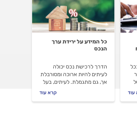
כל המידע על ירידת ערך
הנכס
כל
הדרך לרכישת נכס יכולה
ר
לעיתים להיות ארוכה ומסורבלת
ל
אך, גם מתגמלת. לעיתים, בעל
הנכס יצטרך להתמודד עם
עוד
קרא עוד
ירידת ערך ולנסות ולשמור על
ב
השווי ככל שניתן. מה חשוב
ך
לדעת ואיך תוכלו לשמור על
השווי? הכל במדריך הבא.