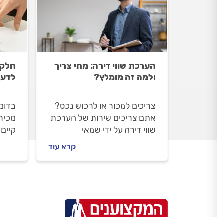
הערכת שווי דירה: מתי צריך
חלק 
ולמה זה מומלץ?
לדעת
צריכים למכור או לרכוש נכס?
בדומ
אתם צריכים שירות של הערכת
מכירי
שווי דירה על ידי שמאי
קיים
מקרקעין. המקצוענים מלווים
ברכי
קרא עוד
אתכם כל הדרך, כאן תוכלו
והוא
למצוא את התשובות לכל
את מ
שהאלות, מה זה הערכת שווי
ניתן 
דירה, מתי מומלץ לעשות וכמה
אפשר
זה עולה.
התשל
המלא