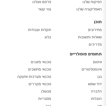
הפיקוח שלנו
פרסם אצלנו
האפליקציה שלנו
צור קשר
תוכן
מחירונים
תקלות ועבודות
שאלות ותשובות
בלוג
מדריכים
תחומים פופולריים
איטום
טכנאי מזגנים
אינסטלטורים
טכנאי מחשבים
גנן
טכנאי מערכות אזעקה
דוד שמש
טכנאי מקררים
הדברה
מנעולן
הובלות
מסגריות
זגג
נגר