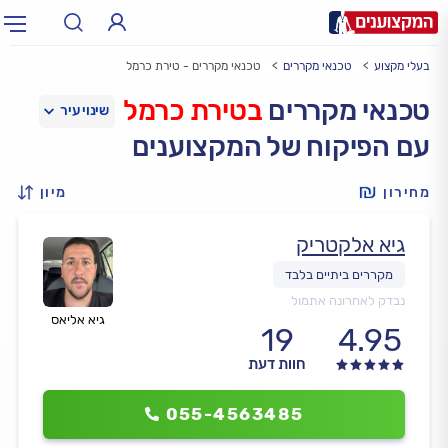
בעלי מקצוע
טכנאי מקררים
טכנאי מקררים - טירת כרמל
תחום:
אינסטלטור, חשמלאי…
תחום
טכנאי מקררים
בטירת כרמל
עם הפיקוח של המקצוענים
עיר:
תל אביב, חיפה…
עיר
מחירון
מיון
גיא אלקטריק
נבדק לאחרונה אתמול
גיא אליאס
19
4.95
חוות דעת
055-4563485