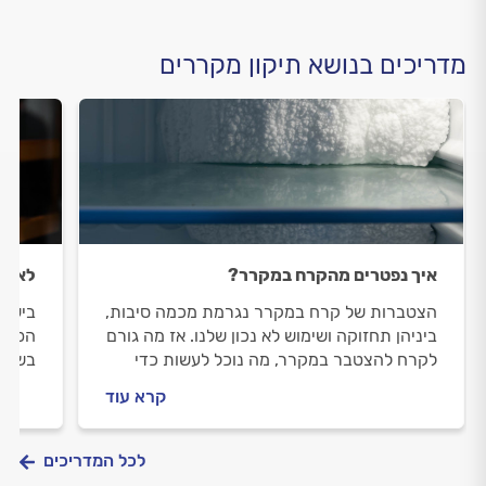
מדריכים בנושא תיקון מקררים
איך נפטרים מהקרח במקרר?
לא על
הצטברות של קרח במקרר נגרמת מכמה סיבות,
בישרא
ביניהן תחזוקה ושימוש לא נכון שלנו. אז מה גורם
הפכה 
לקרח להצטבר במקרר, מה נוכל לעשות כדי
בשונה
למנוע את זה, ואיך טכנאי מזגנים מקצועי יטפל
היין 
קרא עוד
בתקלה? הכל במדריך הבא.
איך מ
בו וה
התשוב
לכל המדריכים