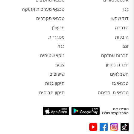
גנן
טכנאי מערכות אזעקה
דוד שמש
טכנאי מקררים
הדברה
מנעולן
הובלות
מסגריות
זגג
נגר
חברות אחזקה
ניקוי שטיחים
חברת ניקיון
צבעי
חשמלאים
שיפוצים
טכנאי גז
תיקון גגות
טכנאי מ. כביסה
תיקון תריסים
הורידו את
האפליקציה שלנו