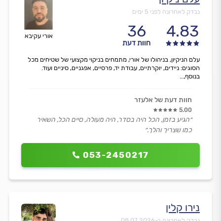
נבדק לאחרונה לפני 5 ימים
36
4.83
אורי עקיבא
חוות דעת
עלם הניקיון, בניהולו של אורי, מתמחים בניקוי מקצועי של שטיחים מכל
הסוגים: ניידים, יוקרתיים, עבודת יד, פרסיים, אפגניים, סיניים ועוד.
בנוסף,...
חוות דעת של אלעזר
5.00
״הגיע בזמן, הכל היה בסדר, היה מעולה, סיים הכל, השאיר
כמו שצריך והלך.״
053-2450217
נירו קלין
נבדק לאחרונה ב-
08.07.2026