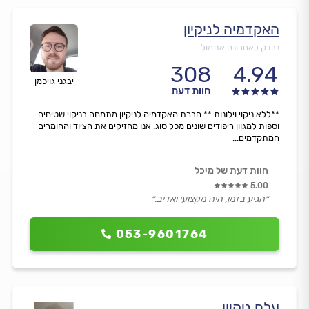
האקדמיה לניקיון
נבדק לאחרונה אתמול
308
4.94
יבגני גויכמן
חוות דעת
**ללא ניקוי וילונות ** חברת האקדמיה לניקיון מתמחה בניקוי שטיחים
וספות למגוון ריפודים שונים מכל סוג. אנו מחזיקים את הציוד והחומרים
המתקדמים...
חוות דעת של מיכל
5.00
״הגיע בזמן, היה מקצועי ואדיב.״
053-9601764
עלם ניקיון