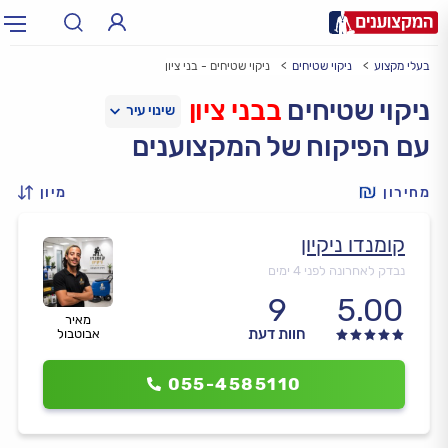
בעלי מקצוע
ניקוי שטיחים
ניקוי שטיחים - בני ציון
תחום:
אינסטלטור, חשמלאי…
תחום
ניקוי שטיחים
בבני ציון
עם הפיקוח של המקצוענים
עיר:
תל אביב, חיפה…
עיר
מחירון
מיון
קומנדו ניקיון
נבדק לאחרונה לפני 4 ימים
9
5.00
מאיר
חוות דעת
אבוטבול
055-4585110