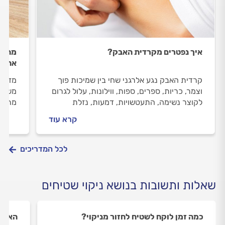
איך נפטרים מקרדית האבק?
מהן ה
את ה
קרדית האבק נגע אלרגני שחי בין שמיכות פוך
מזניח
וצמר, כריות, ספרים, ספות, ווילונות, עלול לגרום
משאיר
לקוצר נשימה, התעטשויות, דמעות, נזלת
מרטיב
וגירודים. איך נפרטים מקרדית האבק ואיך
הסרת 
קרא עוד
מונעים את ממנה להיכנס אלינו הביתה? טיפים
שכדאי
של מקצוענים.
לכל המדריכים
שאלות ותשובות בנושא ניקוי שטיחים
כמה זמן לוקח לשטיח לחזור מניקוי?
האם נ