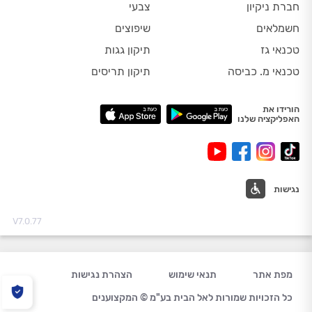
חברת ניקיון
צבעי
חשמלאים
שיפוצים
טכנאי גז
תיקון גגות
טכנאי מ. כביסה
תיקון תריסים
הורידו את
האפליקציה שלנו
נגישות
V7.0.77
מפת אתר
תנאי שימוש
הצהרת נגישות
כל הזכויות שמורות לאל הבית בע"מ © המקצוענים