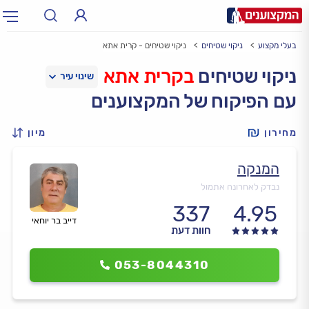
בעלי מקצוע
ניקוי שטיחים
ניקוי שטיחים - קרית אתא
תחום:
אינסטלטור, חשמלאי…
תחום
ניקוי שטיחים
בקרית אתא
עם הפיקוח של המקצוענים
עיר:
תל אביב, חיפה…
עיר
מחירון
מיון
המנקה
נבדק לאחרונה אתמול
337
4.95
דייב בר יוחאי
חוות דעת
053-8044310