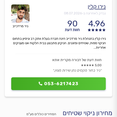
נירו קלין
נבדק לאחרונה ב-
08.07.2026
90
4.96
ניר מרדכייב
חוות דעת
נירו קלין בהנהלת ניר מרדכייב הינה חברה בעלת וותק רב וניסיון בתחום
הניקוי ספות, שטיחים ומזגנים. הניקיון מתבצע בבית הלקוח אנו מעניקים
אחריות...
חוות דעת של דבורה מקרית אתא
5.00
״ניר בחור מקסים נתן שירות מצוין.״
053-6217423
מחירון ניקוי שטיחים
המחירים כוללים מע”מ