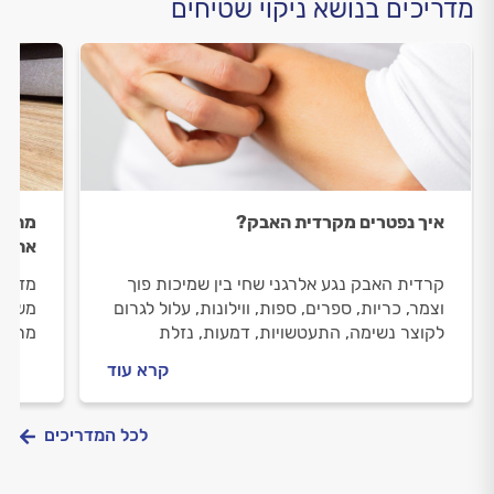
מדריכים בנושא ניקוי שטיחים
איך נפטרים מקרדית האבק?
מהן ה
את ה
קרדית האבק נגע אלרגני שחי בין שמיכות פוך
מזניח
וצמר, כריות, ספרים, ספות, ווילונות, עלול לגרום
משאיר
לקוצר נשימה, התעטשויות, דמעות, נזלת
מרטיב
וגירודים. איך נפרטים מקרדית האבק ואיך
הסרת 
קרא עוד
מונעים את ממנה להיכנס אלינו הביתה? טיפים
שכדאי
של מקצוענים.
לכל המדריכים