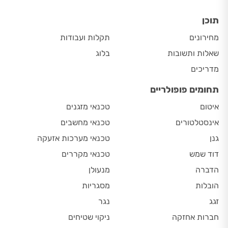
תוכן
מחירונים
תקלות ועבודות
שאלות ותשובות
בלוג
מדריכים
תחומים פופולריים
איטום
טכנאי מזגנים
אינסטלטורים
טכנאי מחשבים
גנן
טכנאי מערכות אזעקה
דוד שמש
טכנאי מקררים
הדברה
מנעולן
הובלות
מסגריות
זגג
נגר
חברות אחזקה
ניקוי שטיחים