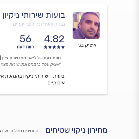
בועות שירותי ניקיון
נבדק לאחרונה לפני יומיים
56
4.82
איציק בנין
חוות דעת
חוות דעת של ליאת ממבשרת ציון
״איציק עמד בזמנים ונתן שירות מצוין
בועות - שירותי ניקיון בהנהלת אי
איכותיים
מחירון ניקוי שטיחים
המחירים כוללים מע”מ