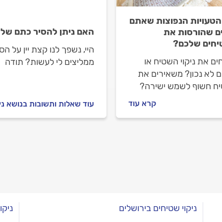
הטעויות הנפוצות שאתם
האם ניתן להסיר כתם של 
ם שהורסות את
חים שלכם?
היי, נשפך לנו קצת יין על ה
ים את ניקוי השטיח או
ממליצים לי לעשות? תודה
ם לא נכון? משאירים את
ח חשוף לשמש ישירה?
בים אותו במהלך הספונג'ה
קרא עוד
עוד שאלות ותשובות בנושא ני
וך כדי הסרת כתמים
מים לעובש? הנה כל
יות שכדאי להכיר ולהימנע
ניקוי שטיחים בירושלים
ניקו