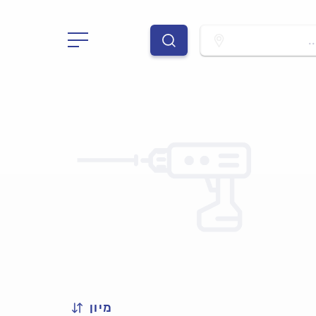
.
מיון