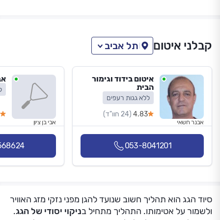
קבלני איטום
תל אביב
איטום בידוד וגימור
אב
הבית
ל
ללא גגות רעפים
4.83
(24 חוו"ד)
אבנר חשאי
אבי בן ציון
568624
053-8041201
סיוד הגג הוא תהליך חשוב שנועד להגן מפני נזקי מזג האוויר
ולשמור על אטימותו. התהליך מתחיל ב
ניקוי יסודי של הגג
.