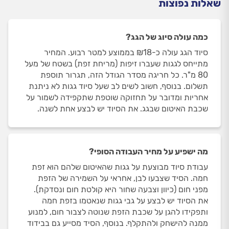
שאלות נפוצות
כמה עולה סיוג של הגג?
סיוד הגג עולה כ-₪18 בממוצע למטר רבוע. המחיר
מתייחס לגגות שעברו זיפות (מריחת זפת) בשטח של מעל
80 מ"ר. כל חריגה מסדר הגודל הזה, תגרור תוספת
תשלום. בנוסף, חשוב לשים לב שעל סיוד גגות לא ניתנת
אחריות ומדובר על תחזוקה שוטפת שתקפידה לשמור על
שכבת האיטום שבגג. את הסיוד יש לבצע אחת לשנה.
מה ישפיע על מחיר העבודה הסופי?
עבודת סיוד מבוצעת על גגות שהאיטום שלהם הוא זפת
חמה. הסיד שצבעו לבן, אחראי על השמירה של הזפת
מפני חום (כיוון וצבעה שחור היא קולטת חום ונסדקת).
את הסיוד יש לבצע על גבי גגות שנאטמו בזפת חמה
ותפקידו להגן על שכבת הזפת שנוטה לצבור חום, למנוע
ממנה להישחק ולהתקלף. בנוסף, הסיד מסייע גם בבידוד