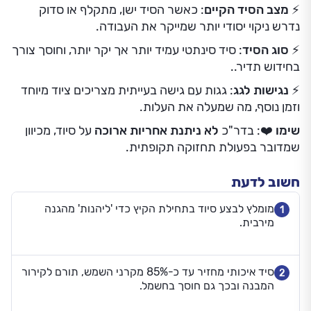
⚡
מצב הסיד הקיים
: כאשר הסיד ישן, מתקלף או סדוק
נדרש ניקוי יסודי יותר שמייקר את העבודה.
⚡
סוג הסיד
: סיד סינתטי עמיד יותר אך יקר יותר, וחוסך צורך
בחידוש תדיר..
⚡
נגישות לגג
: גגות עם גישה בעייתית מצריכים ציוד מיוחד
וזמן נוסף, מה שמעלה את העלות.
שימו
❤️: בדר"כ
לא ניתנת אחריות ארוכה
על סיוד, מכיוון
שמדובר בפעולת תחזוקה תקופתית.
חשוב לדעת
מומלץ לבצע סיוד בתחילת הקיץ כדי 'ליהנות' מהגנה
1
מירבית.
סיד איכותי מחזיר עד כ-85% מקרני השמש, תורם לקירור
2
המבנה ובכך גם חוסך בחשמל.