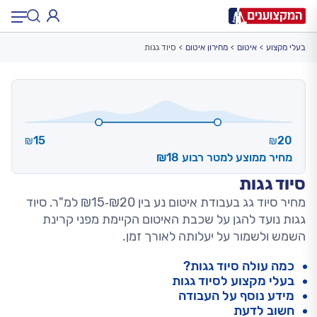
בעלי מקצוע
איטום
מחירון איטום
סיוד גגות
תחום:
תחום
עיר:
תל אביב, חיפה…
עיר
15
20
₪
₪
מחיר ממוצע למטר רבוע ₪18
סיוד גגות
מחיר סיוד גג בעבודת איטום נע בין ₪20‑₪15 למ"ר. סיוד
גגות נועד להגן על שכבת האיטום הקיימת מפני קרינת
השמש ולשמור על יעלותה לאורך זמן.
כמה עולה סיוד גגות?
בעלי מקצוע לסיוד גגות
מידע נוסף על העבודה
חשוב לדעת