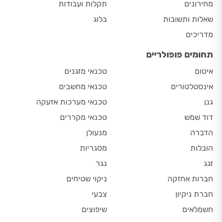
מחירונים
תקלות ועבודות
שאלות ותשובות
בלוג
מדריכים
תחומים פופולריים
איטום
טכנאי מזגנים
אינסטלטורים
טכנאי מחשבים
גנן
טכנאי מערכות אזעקה
דוד שמש
טכנאי מקררים
הדברה
מנעולן
הובלות
מסגריות
זגג
נגר
חברות אחזקה
ניקוי שטיחים
חברת ניקיון
צבעי
חשמלאים
שיפוצים