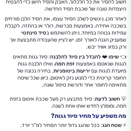
חשוב להסיר את כל הלכלוך, האבק והסיד הישן כדי להבטיח
היצמדות טובה של שכבת הסיד החדשה.
לאחר מכן, ניגשים לשלב הסיוד עצמו. את הסיד הלבן מורחים
בשכבה אחידה, באמצעות מברשת, רולר או בהתזה. לקבלת
עמידות גבוהה במיוחד, ניתן להשתמש ב
סיד סינתטי
שמעניק הגנה לאורך זמן. יש לציין שהעבודה מתבצעת אך
ורק במזג אוויר יבש.
👈
שימו ❤️ להבדל בין סיוד להלבנה
: סיוד גגות מתאים
לגגות שנאטמו באמצעות
זפת חמה
, ואילו הלבנת גגות
מיועדת לגגות עם
יריעות ביטומניות
. בחירה נכונה של
החומר קריטית כדי למנוע נזק לאיטום, כיוון שכל שיטה
מתאימה לחומר אחר ודורשת טיפול שונה.
💡
חשוב לדעת
: סיוד מתבצע רק מעל שכבת איטום בזפת
חמה, ומומלץ לחדש אותו אחת לשנה.
מה משפיע על מחיר סיוד גגות?
⚡
שטח הגג
: ככל שהגג גדול יותר המחיר למ"ר יורד.