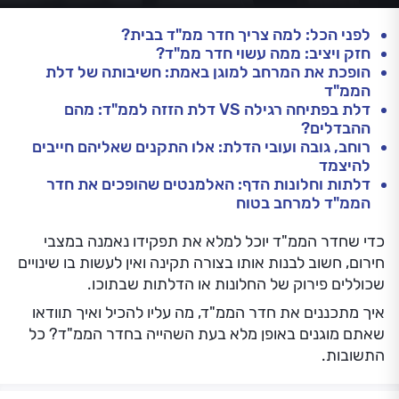
לפני הכל: למה צריך חדר ממ"ד בבית?
חזק ויציב: ממה עשוי חדר ממ"ד?
הופכת את המרחב למוגן באמת: חשיבותה של דלת
הממ"ד
דלת בפתיחה רגילה VS דלת הזזה לממ"ד: מהם
ההבדלים?
רוחב, גובה ועובי הדלת: אלו התקנים שאליהם חייבים
להיצמד
דלתות וחלונות הדף: האלמנטים שהופכים את חדר
הממ"ד למרחב בטוח
כדי שחדר הממ"ד יוכל למלא את תפקידו נאמנה במצבי
חירום, חשוב לבנות אותו בצורה תקינה ואין לעשות בו שינויים
שכוללים פירוק של החלונות או הדלתות שבתוכו.
איך מתכננים את חדר הממ"ד, מה עליו להכיל ואיך תוודאו
שאתם מוגנים באופן מלא בעת השהייה בחדר הממ"ד? כל
התשובות.