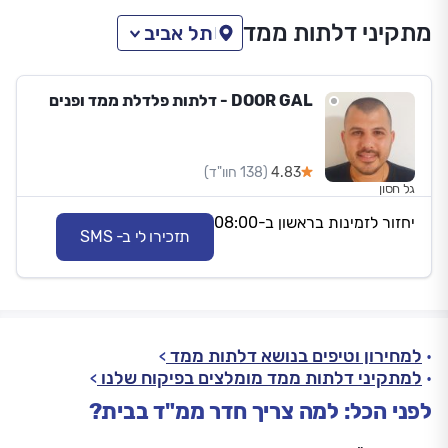
מתקיני דלתות ממד
תל אביב
DOOR GAL - דלתות פלדלת ממד ופנים
4.83
(138 חוו"ד)
גל חסון
יחזור לזמינות בראשון ב-08:00
תזכירו לי ב- SMS
למחירון וטיפים בנושא דלתות ממד
למתקיני דלתות ממד מומלצים בפיקוח שלנו
לפני הכל: למה צריך חדר ממ"ד בבית?