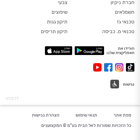
חברת ניקיון
צבעי
חשמלאים
שיפוצים
טכנאי גז
תיקון גגות
טכנאי מ. כביסה
תיקון תריסים
הורידו את
האפליקציה שלנו
נגישות
V7.0.77
מפת אתר
תנאי שימוש
הצהרת נגישות
כל הזכויות שמורות לאל הבית בע"מ © המקצוענים