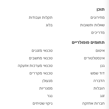
תוכן
מחירונים
תקלות ועבודות
שאלות ותשובות
בלוג
מדריכים
תחומים פופולריים
איטום
טכנאי מזגנים
אינסטלטורים
טכנאי מחשבים
גנן
טכנאי מערכות אזעקה
דוד שמש
טכנאי מקררים
הדברה
מנעולן
הובלות
מסגריות
זגג
נגר
חברות אחזקה
ניקוי שטיחים