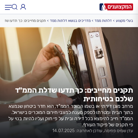
בעלי מקצוע
דלתות ממד
מדריכים בנושא דלתות ממד
תקנים מחייבים: כך תדעו שדלת
תחום:
תחום
עיר:
תל אביב, חיפה…
עיר
תקנים מחייבים: כך תדעו שדלת הממ"ד
שלכם בטיחותית
מרחב מוגן דירתי או בשמו המוכר הממ"ד, הוא חדר ביטחון שנמצא
בתוך הבית ומטרתו לספק מענה למצבי חירום המוכרים בישראל.
הממ"ד חייב להימצא בכל דירה ובית על פי חוק ועליו להיות בנוי על
פי תקנים של פיקוד העורף.
עדן שמיס פחימה, עודכן לאחרונה: 14.07.2025