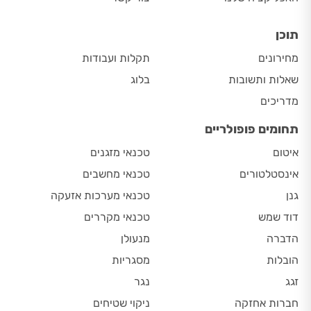
תוכן
מחירונים
תקלות ועבודות
שאלות ותשובות
בלוג
מדריכים
תחומים פופולריים
איטום
טכנאי מזגנים
אינסטלטורים
טכנאי מחשבים
גנן
טכנאי מערכות אזעקה
דוד שמש
טכנאי מקררים
הדברה
מנעולן
הובלות
מסגריות
זגג
נגר
חברות אחזקה
ניקוי שטיחים