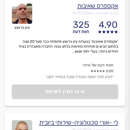
אקספרס שאיבות
נבדק לאחרונה ב-
19.07.2026
325
4.90
ציון בראנץ
חוות דעת
'אקספרס שאיבות' בבעלות ציון בראנץ מתמחה כבר מעל 20 שנה
בתחום הביובים ופתיחת סתימות בלחץ גבוה. החברה מאובזרת בציוד
החדיש ביותר, בעלי יחסי אנוש...
חוות דעת של איתי
5.00
״הגיע מהר ועשה עבודה טובה במחיר הוגן.״
אינו זמין לשיחה
לי -אורי טכנולוגיה-שירותי ביובית
נבדק לאחרונה ב-
09.07.2026