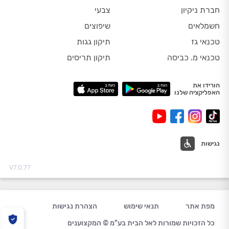
חברת ניקיון
צבעי
חשמלאים
שיפוצים
טכנאי גז
תיקון גגות
טכנאי מ. כביסה
תיקון תריסים
הורידו את
האפליקציה שלנו
נגישות
V7.0.77
מפת אתר
תנאי שימוש
הצהרת נגישות
כל הזכויות שמורות לאל הבית בע"מ © המקצוענים