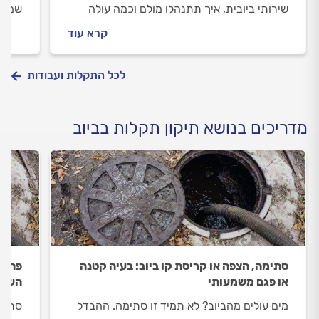
שירותי ביובית, איך תתנהלו מולם וכמה עולה
שמזמי
שירותי ביובית? התשובות לפניכם.
להזמי
קרא עוד
המידע
לכל התקלות ועבודות
מדריכים בנושא תיקון תקלות בביוב
סתימה, הצפה או קריסת קו ביוב: בעיה קטנה
פתיחת
או פגם משמעותי
השלם
מים עולים מהביוב? לא תמיד זו סתימה. ההבדל
סתימת