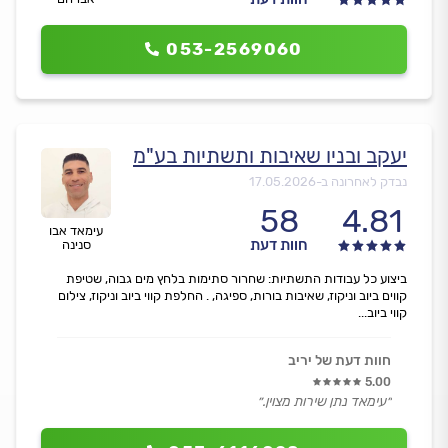
053-2569060
יעקב ובניו שאיבות ותשתיות בע"מ
נבדק לאחרונה ב-
17.05.2026
58
4.81
עימאד אבו
חוות דעת
סנינה
ביצוע כל עבודות התשתיות: שחרור סתימות בלחץ מים גבוה, שטיפת
קווים ביוב וניקוז, שאיבות בורות, ספיגה, . החלפת קווי ביוב וניקוז, צילום
קווי ביוב...
חוות דעת של יריב
5.00
״עימאד נתן שירות מצוין.״