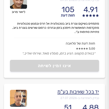
105
4.91
ליאור מרוב
חוות דעת
מתמחים בשיקום צנרת ביוב בטכנולוגית אל הרס ובמגוון טכנולוגיות
מתקדמות המאפשרות חיסכון בזמן ובהרס: כרסום שורשים בצנרת ביוב,
פתיחת סתימות ע'י...
חוות דעת של סלאבה
5.00
״בנאדם מקצועי, הגיע בזמן, מומלץ מאוד, שירותי ואדיב.״
אינו זמין לשיחה
יד בכל שאיבות בע"מ
נבדק לאחרונה ב-
27.07.2026
51
4.88