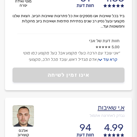
מוטי ואידה
חוות דעת
יפרח
ביד בכל שאיבות אנו מספקים את כל פתרונות שאיבות הביוב. הצוות שלנו
מקצועי ובעל נסיון רב שנים בפתיחת סתימות ושאיבות ביוב מהקלות
והפשוטות ועד...
חוות דעת של אבי
5.00
״אני עובד עם הרבה בעלי מקצוע אבל בעל מקצוע כמו מוטי
קרא עוד
הוא נדיר. הבן אדם מגדיל ראש, עובד מכל הלב, מקצועי
ברמה, הגיע בזמן ובא לעבוד. והכי חשוב אדיב ונחמד, פעם
ראשונה מזמין דרככם ואני מאוד מרוצה. תודה רבה!״
אינו זמין לשיחה
א.י שאיבות
נבדק לאחרונה אתמול
94
4.99
אלכס
חוות דעת
קוצורוב