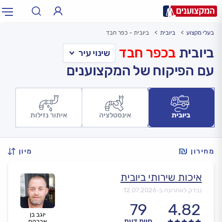
בעלי מקצוע
ביובית
ביובית - כפר חבד
תחום:
אינסטלטור, חשמלאי…
תחום
ביובית
בכפר חבד
עם הפיקוח של המקצוענים
עיר:
תל אביב, חיפה…
עיר
ביובית
אינסטלציה
איתור נזילות
מחירון
מיון
איכות שירותי ביובית
נבדק לאחרונה ב-
12.07.2026
79
4.82
יוגב בן
חוות דעת
אברהם