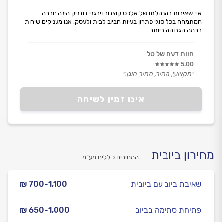
א.י. שאיבות בהנהלתו של אלכס קוצרוב ויבגני דודניק הינה חברה
המתמחה בכל סוגי פתרון בעיות הביוב לבית ולעסק, אנו מעניקים שירות
ברמה הגבוהה ביותר...
חוות דעת של טל
5.00
״מקצועי, מהיר, מחיר הוגן.״
אינו זמין לשיחה
מחירון ביובית
המחירים כוללים מע”מ
שאיבת ביוב עם ביובית
₪ 700-1,100
פתיחת סתימה בביוב
₪ 650-1,000