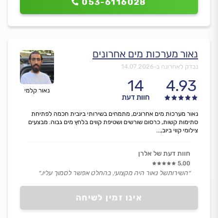
053-6116028
נאור מערכות מים אחרונים
נבדק לאחרונה ב-
14.07.2026
14
4.93
נאור קלמי
חוות דעת
נאור מערכות מים אחרונים, מתמחים בשירותי ביובית חכמה לפתיחת
סתימות קשות, כרסום שורשים ושטיפת קווים בלחץ מים גבוה. מבצעים
צילומי קווי ביוב,...
חוות דעת של אלרן
5.00
״השירותשל נאור היה מקצועי, בהחלט אפשר לסמוך עליו.״
אינו זמין לשיחה