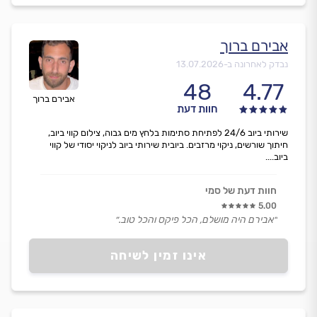
אבירם ברוך
נבדק לאחרונה ב-
13.07.2026
48
4.77
אבירם ברוך
חוות דעת
שירותי ביוב 24/6 לפתיחת סתימות בלחץ מים גבוה, צילום קווי ביוב,
חיתוך שורשים, ניקוי מרזבים. ביובית שירותי ביוב לניקוי יסודי של קווי
ביוב....
חוות דעת של סמי
5.00
״אבירם היה מושלם, הכל פיקס והכל טוב.״
אינו זמין לשיחה