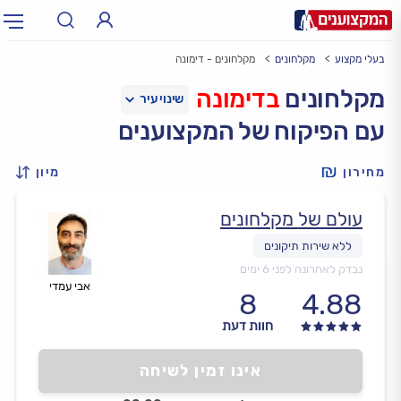
בעלי מקצוע
מקלחונים
מקלחונים - דימונה
תחום:
אינסטלטור, חשמלאי…
תחום
מקלחונים
בדימונה
עם הפיקוח של המקצוענים
עיר:
תל אביב, חיפה…
עיר
מחירון
מיון
עולם של מקלחונים
נבדק לאחרונה לפני 6 ימים
אבי עמדי
8
4.88
חוות דעת
אינו זמין לשיחה